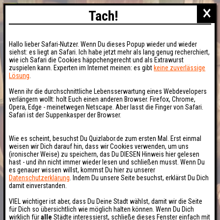
×
Tach!
Hallo lieber Safari-Nutzer. Wenn Du dieses Popup wieder und wieder
siehst: es liegt an Safari. Ich habe jetzt mehr als lang genug recherchiert,
wie ich Safari die Cookies häppchengerecht und als Extrawurst
zuspielen kann. Experten im Internet meinen: es gibt
keine zuverlässige
Lösung
.
Wenn ihr die durchschnittliche Lebensserwartung eines Webdevelopers
verlängern wollt: holt Euch einen anderen Browser. Firefox, Chrome,
Opera, Edge - meinetwegen Netscape. Aber lasst die Finger von Safari.
Safari ist der Suppenkasper der Browser.
Wie es scheint, besuchst Du Quizlabor.de zum ersten Mal. Erst einmal
weisen wir Dich darauf hin, dass wir Cookies verwenden, um uns
(ironischer Weise) zu speichern, das Du DIESEN Hinweis hier gelesen
hast - und ihn nicht immer wieder lesen und schließen musst. Wenn Du
es genauer wissen willst, kommst Du hier zu unserer
Datenschutzerklärung
. Indem Du unsere Seite besuchst, erklärst Du Dich
damit einverstanden.
VIEL wichtiger ist aber, dass Du Deine Stadt wählst, damit wir die Seite
für Dich so übersichtlich wie möglich halten können. Wenn Du Dich
wirklich für
alle
Städte interessierst, schließe dieses Fenster einfach mit