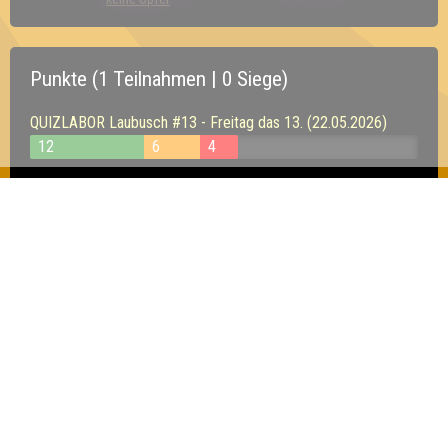
Punkte (1 Teilnahmen | 0 Siege)
QUIZLABOR Laubusch #13 - Freitag das 13. (22.05.2026)
12
6
4
Inhaber & Geschäftsführer:
Georg Martin // Quizlabor
Sandower Straße 56
03046 Cottbus
info@quizlabor.de
Impressum:
Impressum
Datenschutz:
Datenschutzerklärung
Facebook:
https://www.facebook.com/quizlabor
Instagram:
https://www.instagram.com/quizlabor/