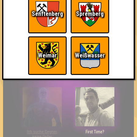
Senftenberg
Spremberg
So kurz vorm Sieg!
Wir sind ERSTER?!
Streber
Weimar
Weißwasser
Eindeutiger Sieg
Duelist
Bin ich schon drin?
Ich suche Gegner,
First Time?
keine Opfer