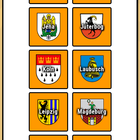
Jena
Jüterbog
The Amount of
Ich war da, vor 3000
Da-Da Da! Da-Da Da!
Teilnahmen is too
Jahren
damn high
Köln
Laubusch
Teil der Oberschicht
Knapp daneben!
Erster!
Leipzig
Magdeburg