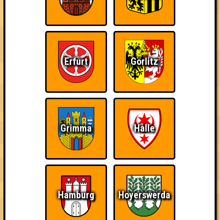
Errungenschaften
Kleiner Hinweis: bei uns sind Teams, die in einem Stechen
verlieren, trotzdem auf dem 1. Platz - den haben sie sich
schließlich verdient! Entsprechend gibt es für diese auch
Errungenschaften für den 1. Platz.
Erfurt
Görlitz
The Last of Us
Schon wieder zum
Wiederzehn macht
Grimma
Halle
Quiz?!
Freude
Hamburg
Hoyerswerda
Quizveteran
Wir sind immer bei
Nerven aus Stahl
Euch!