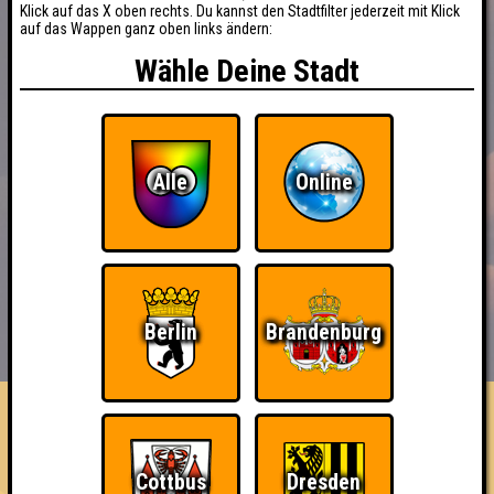
Klick auf das X oben rechts. Du kannst den Stadtfilter jederzeit mit Klick
auf das Wappen ganz oben links ändern:
Wähle Deine Stadt
Alle
Online
BUCHEN
RESERVIERUNG
Berlin
Brandenburg
HIGHSCORE
EVENTS
ÜBER UNS
FAQ
Team_Socke!!
Cottbus
Dresden