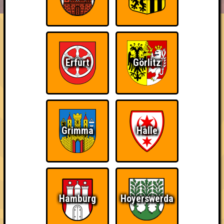
ÜBER UNS
FAQ
Ohne Ahnung, aber mit Schuss
Erfurt
Görlitz
Errungenschaften
Kleiner Hinweis: bei uns sind Teams, die in einem Stechen
verlieren, trotzdem auf dem 1. Platz - den haben sie sich
schließlich verdient! Entsprechend gibt es für diese auch
Errungenschaften für den 1. Platz.
Grimma
Halle
Teil der Oberschicht
Schon wieder zum
Wiederzehn macht
Quiz?!
Freude
Hamburg
Hoyerswerda