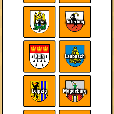
Jena
Jüterbog
Quizveteran
Wir sind immer bei
Nerven aus Stahl
Euch!
Köln
Laubusch
The Amount of
Ich war da, vor 3000
Da-Da Da! Da-Da Da!
Teilnahmen is too
Jahren
damn high
Leipzig
Magdeburg