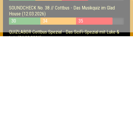
SOUNDCHECK No. 38 // Cottbus - Das Musikquiz im Glad
House (12.03.2026)
30
34
35
QUIZLABOR Cottbus Spezial - Das SciFi-Spezial mit Luke &
Leia (26.02.2026)
13
12
11
SOUNDCHECK No. 36 // Cottbus - Das Musikquiz im Glad
House (22.01.2026)
26
20
23
Inhaber & Geschäftsführer:
Georg Martin // Quizlabor
Sandower Straße 56
03046 Cottbus
info@quizlabor.de