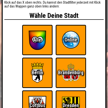
Klick auf das X oben rechts. Du kannst den Stadtfilter jederzeit mit Klick
auf das Wappen ganz oben links ändern:
Wähle Deine Stadt
Alle
Online
Berlin
Brandenburg
BUCHEN
RESERVIERUNG
HIGHSCORE
Cottbus
Dresden
EVENTS