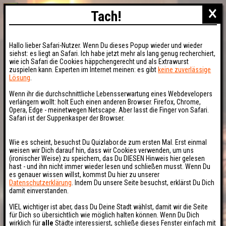
×
Tach!
Hallo lieber Safari-Nutzer. Wenn Du dieses Popup wieder und wieder
siehst: es liegt an Safari. Ich habe jetzt mehr als lang genug recherchiert,
wie ich Safari die Cookies häppchengerecht und als Extrawurst
zuspielen kann. Experten im Internet meinen: es gibt
keine zuverlässige
Lösung
.
Wenn ihr die durchschnittliche Lebensserwartung eines Webdevelopers
verlängern wollt: holt Euch einen anderen Browser. Firefox, Chrome,
Opera, Edge - meinetwegen Netscape. Aber lasst die Finger von Safari.
Safari ist der Suppenkasper der Browser.
Wie es scheint, besuchst Du Quizlabor.de zum ersten Mal. Erst einmal
weisen wir Dich darauf hin, dass wir Cookies verwenden, um uns
(ironischer Weise) zu speichern, das Du DIESEN Hinweis hier gelesen
hast - und ihn nicht immer wieder lesen und schließen musst. Wenn Du
es genauer wissen willst, kommst Du hier zu unserer
Datenschutzerklärung
. Indem Du unsere Seite besuchst, erklärst Du Dich
damit einverstanden.
VIEL wichtiger ist aber, dass Du Deine Stadt wählst, damit wir die Seite
für Dich so übersichtlich wie möglich halten können. Wenn Du Dich
wirklich für
alle
Städte interessierst, schließe dieses Fenster einfach mit