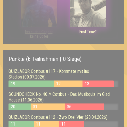
Ich suche Gegner,
First Time?
keine Opfer
Punkte (6 Teilnahmen | 0 Siege)
QUIZLABOR Cottbus #117 - Kommste mit ins
Stadion (09.07.2026)
19
12
13
SOUNDCHECK No. 40 // Cottbus - Das Musikquiz im Glad
House (11.06.2026)
20
31
36
QUIZLABOR Cottbus #112 - Zwo Drei Vier (23.04.2026)
11
11
11