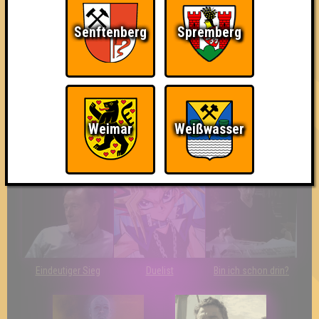
Knapp daneben!
Erster!
So kurz vorm Sieg!
Senftenberg
Spremberg
Weimar
Weißwasser
The Last of Us
Wir sind ERSTER?!
Streber
Eindeutiger Sieg
Duelist
Bin ich schon drin?