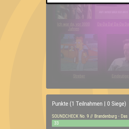
Ich war da, vor 3000
Da-Da Da! Da-Da Da
Jahren
Streber
Eindeutige
Punkte (1 Teilnahmen | 0 Siege)
SOUNDCHECK No. 9 // Brandenburg - Das Mu
33