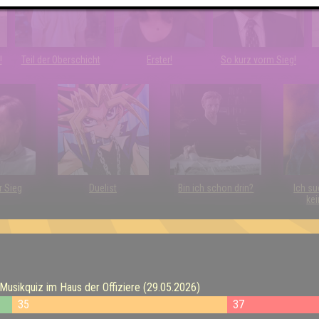
!
Teil der Oberschicht
Erster!
So kurz vorm Sieg!
r Sieg
Duelist
Bin ich schon drin?
Ich su
kei
sikquiz im Haus der Offiziere (29.05.2026)
35
37