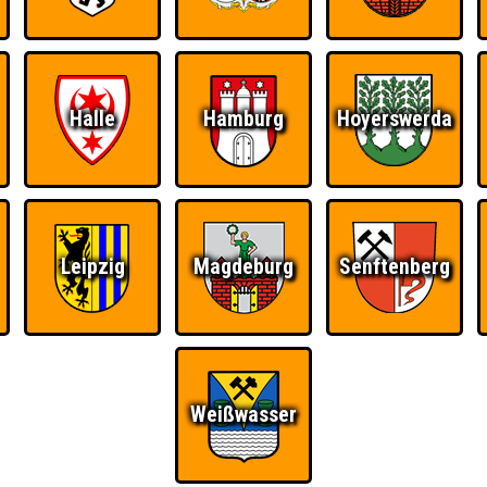
RESERVIERUNG
HIGHSCORE
S
Halle
Hamburg
Hoyerswerda
 einem Stechen verlieren, trotzdem auf dem 1. Platz - den haben sie sic
Platz.
Leipzig
Magdeburg
Senftenberg
Wiederzehn macht
Quizveteran
Wir sind immer bei
Freude
Euch!
Weißwasser