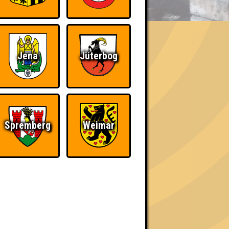
Jena
Jüterbog
h schließlich verdient! Entsprechend gibt es
Spremberg
Weimar
Nerven aus Stahl
The Amount of
Teilnahmen is too
damn high