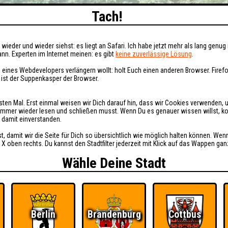
Tach!
wieder und wieder siehst: es liegt an Safari. Ich habe jetzt mehr als lang genug 
nn. Experten im Internet meinen: es gibt
keine zuverlässige Lösung
.
 eines Webdevelopers verlängern wollt: holt Euch einen anderen Browser. Fire
i ist der Suppenkasper der Browser.
sten Mal. Erst einmal weisen wir Dich darauf hin, dass wir Cookies verwenden, 
t immer wieder lesen und schließen musst. Wenn Du es genauer wissen willst, 
h damit einverstanden.
st, damit wir die Seite für Dich so übersichtlich wie möglich halten können. Wen
 X oben rechts. Du kannst den Stadtfilter jederzeit mit Klick auf das Wappen gan
Wähle Deine Stadt
Berlin
Brandenburg
Cottbus
Ü
FAQ
BUCHEN