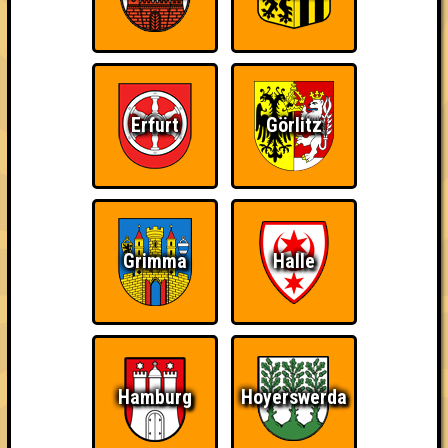
Errungenschaften
Kleiner Hinweis: bei uns sind Teams, die in einem Stechen
verlieren, trotzdem auf dem 1. Platz - den haben sie sich
schließlich verdient! Entsprechend gibt es für diese auch
Errungenschaften für den 1. Platz.
Erfurt
Görlitz
Schon wieder zum
Wiederzehn macht
Quizveteran
Grimma
Halle
Quiz?!
Freude
Hamburg
Hoyerswerda
Wir sind immer bei
Nerven aus Stahl
The Amount of
Euch!
Teilnahmen is too