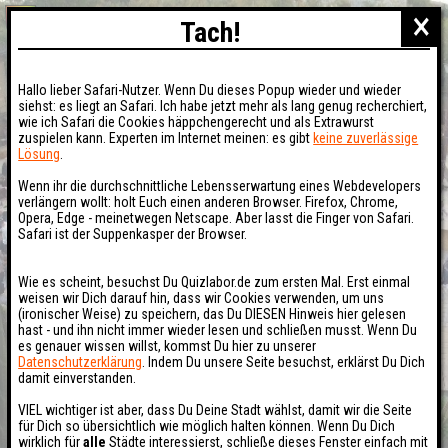
×
Tach!
Hallo lieber Safari-Nutzer. Wenn Du dieses Popup wieder und wieder
siehst: es liegt an Safari. Ich habe jetzt mehr als lang genug recherchiert,
wie ich Safari die Cookies häppchengerecht und als Extrawurst
zuspielen kann. Experten im Internet meinen: es gibt
keine zuverlässige
Lösung
.
Wenn ihr die durchschnittliche Lebensserwartung eines Webdevelopers
verlängern wollt: holt Euch einen anderen Browser. Firefox, Chrome,
Opera, Edge - meinetwegen Netscape. Aber lasst die Finger von Safari.
Safari ist der Suppenkasper der Browser.
Wie es scheint, besuchst Du Quizlabor.de zum ersten Mal. Erst einmal
weisen wir Dich darauf hin, dass wir Cookies verwenden, um uns
(ironischer Weise) zu speichern, das Du DIESEN Hinweis hier gelesen
hast - und ihn nicht immer wieder lesen und schließen musst. Wenn Du
es genauer wissen willst, kommst Du hier zu unserer
Datenschutzerklärung
. Indem Du unsere Seite besuchst, erklärst Du Dich
damit einverstanden.
VIEL wichtiger ist aber, dass Du Deine Stadt wählst, damit wir die Seite
für Dich so übersichtlich wie möglich halten können. Wenn Du Dich
wirklich für
alle
Städte interessierst, schließe dieses Fenster einfach mit