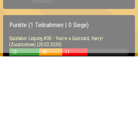
keine Opfer
Punkte (1 Teilnahmen | 0 Siege)
Quizlabor Leipzig #30 - You're a Quizzard, Harry!
(Zusatzshow) (20.02.2020)
13
10
11
Inhaber & Geschäftsführer:
Georg Martin // Quizlabor
Sandower Straße 56
03046 Cottbus
info@quizlabor.de
Impressum:
Impressum
Datenschutz:
Datenschutzerklärung
Facebook:
https://www.facebook.com/quizlabor