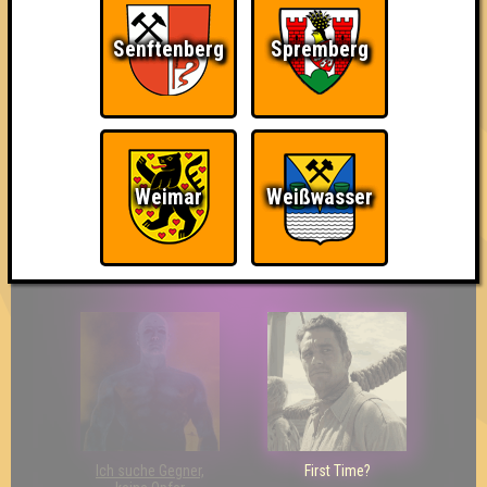
Senftenberg
Spremberg
The Last of Us
Wir sind ERSTER?!
Streber
Weimar
Weißwasser
Eindeutiger Sieg
Duelist
Bin ich schon drin?
Ich suche Gegner,
First Time?