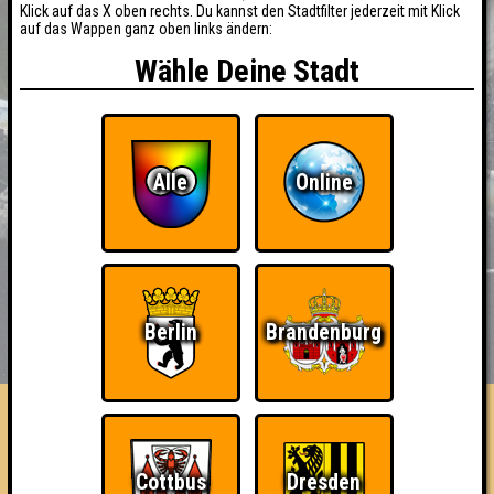
Klick auf das X oben rechts. Du kannst den Stadtfilter jederzeit mit Klick
auf das Wappen ganz oben links ändern:
Wähle Deine Stadt
Alle
Online
BUCHEN
RESERVIERUNG
Berlin
Brandenburg
HIGHSCORE
EVENTS
ÜBER UNS
FAQ
Bertie Botts Brilliant Beans
Cottbus
Dresden