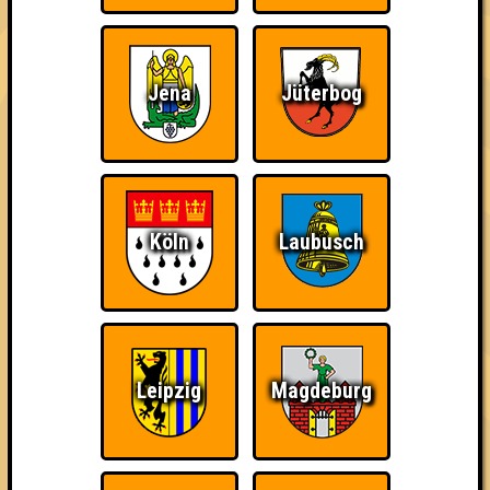
damn high
Jena
Jüterbog
Ich war da, vor 3000
Da-Da Da! Da-Da Da!
Teil der Oberschicht
Jahren
Köln
Laubusch
Knapp daneben!
Erster!
So kurz vorm Sieg!
Leipzig
Magdeburg