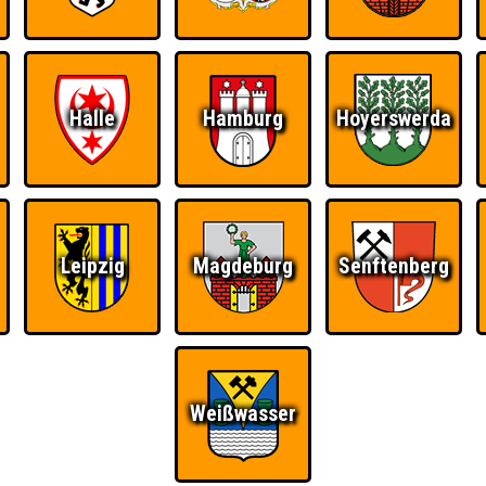
RESERVIERUNG
HIGHSCORE
S
Halle
Hamburg
Hoyerswerda
 einem Stechen verlieren, trotzdem auf dem 1. Platz - den haben sie sic
Platz.
Leipzig
Magdeburg
Senftenberg
Wiederzehn macht
Quizveteran
Wir sind immer bei
Freude
Euch!
Weißwasser