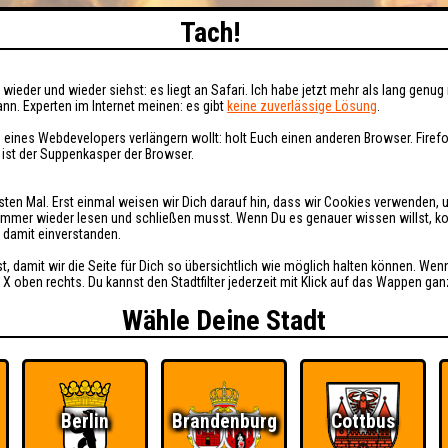
Tach!
wieder und wieder siehst: es liegt an Safari. Ich habe jetzt mehr als lang genug 
nn. Experten im Internet meinen: es gibt
keine zuverlässige Lösung
.
 eines Webdevelopers verlängern wollt: holt Euch einen anderen Browser. Fire
i ist der Suppenkasper der Browser.
sten Mal. Erst einmal weisen wir Dich darauf hin, dass wir Cookies verwenden, 
t immer wieder lesen und schließen musst. Wenn Du es genauer wissen willst, 
h damit einverstanden.
st, damit wir die Seite für Dich so übersichtlich wie möglich halten können. Wen
 X oben rechts. Du kannst den Stadtfilter jederzeit mit Klick auf das Wappen gan
Wähle Deine Stadt
Berlin
Brandenburg
Cottbus
Ü
FAQ
BUCHEN