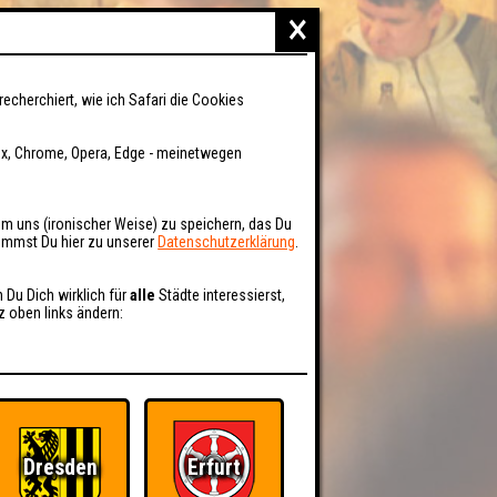
×
recherchiert, wie ich Safari die Cookies
fox, Chrome, Opera, Edge - meinetwegen
um uns (ironischer Weise) zu speichern, das Du
kommst Du hier zu unserer
Datenschutzerklärung
.
n Du Dich wirklich für
alle
Städte interessierst,
z oben links ändern:
Dresden
Erfurt
BER UNS