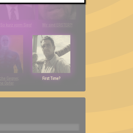
So kurz vorm Sieg!
Wir sind ERSTER?!
che Gegner,
First Time?
ne Opfer