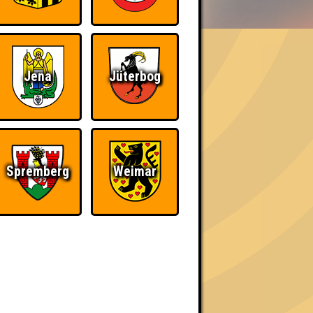
Jena
Jüterbog
h schließlich verdient! Entsprechend gibt es
Spremberg
Weimar
Nerven aus Stahl
The Amount of
Teilnahmen is too
damn high