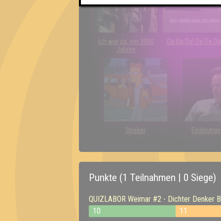
Ich war da, vor 3000
Da-Da Da! Da-Da Da
Jahren
Streber
Eindeutige
Punkte (1 Teilnahmen | 0 Siege)
QUIZLABOR Weimar #2 - Dichter Denker B
10
11