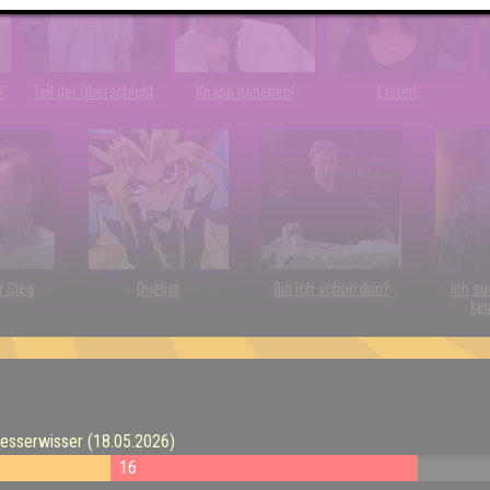
!
Teil der Oberschicht
Knapp daneben!
Erster!
r Sieg
Duelist
Bin ich schon drin?
Ich su
kei
esserwisser (18.05.2026)
16