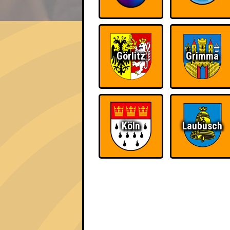
EVENT
Die Zwei Halbwissen
Görlitz
Grimma
Errungenschaften
Kleiner Hinweis: bei uns sind Teams, die in
für diese auch Errungenschaften für den 1. 
Köln
Laubusch
The Last of Us
Schon wieder zum
Quiz?!