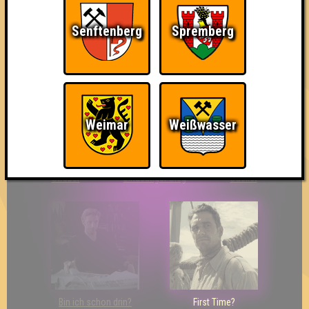
Senftenberg
Spremberg
So kurz vorm Sieg!
The Last of Us
Wir sind ERSTER?!
Weimar
Weißwasser
Streber
Eindeutiger Sieg
Duelist
Bin ich schon drin?
First Time?