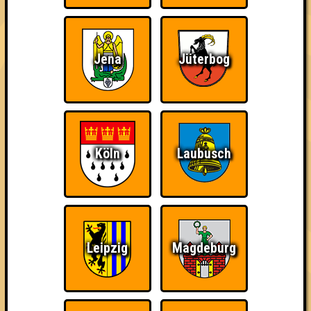
Freude
Euch!
Jena
Jüterbog
Nerven aus Stahl
The Amount of
Ich war da, vor 3000
Teilnahmen is too
Jahren
damn high
Köln
Laubusch
Da-Da Da! Da-Da Da!
Teil der Oberschicht
Knapp daneben!
Leipzig
Magdeburg