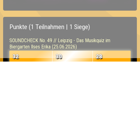
Punkte (1 Teilnahmen | 1 Siege)
SOUNDCHECK No. 49 // Leipzig - Das Musikquiz im
Biergarten Ilses Erika (25.06.2026)
32
30
28
Inhaber & Geschäftsführer:
Georg Martin // Quizlabor
Sandower Straße 56
03046 Cottbus
info@quizlabor.de
Impressum:
Impressum
Datenschutz:
Datenschutzerklärung