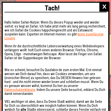
×
Tach!
Hallo lieber Safari-Nutzer. Wenn Du dieses Popup wieder und wieder
siehst: es liegt an Safari. Ich habe jetzt mehr als lang genug recherchiert,
wie ich Safari die Cookies häppchengerecht und als Extrawurst
zuspielen kann. Experten im Internet meinen: es gibt
keine zuverlässige
Lösung
.
Wenn ihr die durchschnittliche Lebensserwartung eines Webdevelopers
verlängern wollt: holt Euch einen anderen Browser. Firefox, Chrome,
Opera, Edge - meinetwegen Netscape. Aber lasst die Finger von Safari.
Safari ist der Suppenkasper der Browser.
Wie es scheint, besuchst Du Quizlabor.de zum ersten Mal. Erst einmal
weisen wir Dich darauf hin, dass wir Cookies verwenden, um uns
(ironischer Weise) zu speichern, das Du DIESEN Hinweis hier gelesen
hast - und ihn nicht immer wieder lesen und schließen musst. Wenn Du
es genauer wissen willst, kommst Du hier zu unserer
Datenschutzerklärung
. Indem Du unsere Seite besuchst, erklärst Du Dich
damit einverstanden.
VIEL wichtiger ist aber, dass Du Deine Stadt wählst, damit wir die Seite
für Dich so übersichtlich wie möglich halten können. Wenn Du Dich
wirklich für
alle
Städte interessierst, schließe dieses Fenster einfach mit