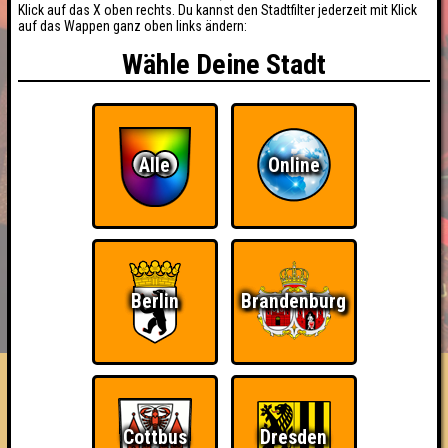
Klick auf das X oben rechts. Du kannst den Stadtfilter jederzeit mit Klick
auf das Wappen ganz oben links ändern:
Wähle Deine Stadt
Alle
Online
BUCHEN
Berlin
Brandenburg
RESERVIERUNG
HIGHSCORE
EVENTS
ÜBER UNS
FAQ
Rauchen geil
Cottbus
Dresden