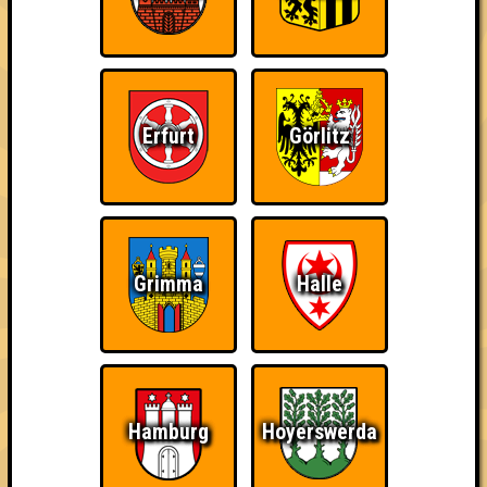
Errungenschaften
Kleiner Hinweis: bei uns sind Teams, die in einem Stechen
verlieren, trotzdem auf dem 1. Platz - den haben sie sich
schließlich verdient! Entsprechend gibt es für diese auch
Errungenschaften für den 1. Platz.
Erfurt
Görlitz
Erster!
Ich suche Gegner,
Schon wieder zum
Grimma
Halle
keine Opfer
Quiz?!
Hamburg
Hoyerswerda
Wiederzehn macht
Quizveteran
Wir sind immer bei