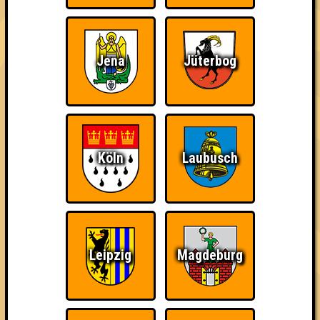
Jena
Jüterbog
The Amount of
Ich war da, vor 3000
Da-Da Da! Da-Da Da!
Teilnahmen is too
Jahren
damn high
Köln
Laubusch
Teil der Oberschicht
Knapp daneben!
Erster!
Leipzig
Magdeburg