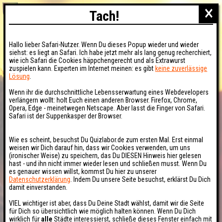
×
Tach!
Hallo lieber Safari-Nutzer. Wenn Du dieses Popup wieder und wieder
siehst: es liegt an Safari. Ich habe jetzt mehr als lang genug recherchiert,
wie ich Safari die Cookies häppchengerecht und als Extrawurst
zuspielen kann. Experten im Internet meinen: es gibt
keine zuverlässige
Lösung
.
Wenn ihr die durchschnittliche Lebensserwartung eines Webdevelopers
verlängern wollt: holt Euch einen anderen Browser. Firefox, Chrome,
Opera, Edge - meinetwegen Netscape. Aber lasst die Finger von Safari.
Safari ist der Suppenkasper der Browser.
Wie es scheint, besuchst Du Quizlabor.de zum ersten Mal. Erst einmal
weisen wir Dich darauf hin, dass wir Cookies verwenden, um uns
(ironischer Weise) zu speichern, das Du DIESEN Hinweis hier gelesen
hast - und ihn nicht immer wieder lesen und schließen musst. Wenn Du
es genauer wissen willst, kommst Du hier zu unserer
Datenschutzerklärung
. Indem Du unsere Seite besuchst, erklärst Du Dich
damit einverstanden.
VIEL wichtiger ist aber, dass Du Deine Stadt wählst, damit wir die Seite
für Dich so übersichtlich wie möglich halten können. Wenn Du Dich
wirklich für
alle
Städte interessierst, schließe dieses Fenster einfach mit