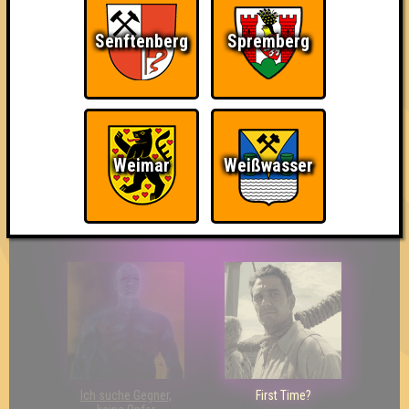
Senftenberg
Spremberg
So kurz vorm Sieg!
Wir sind ERSTER?!
Streber
Weimar
Weißwasser
Eindeutiger Sieg
Duelist
Bin ich schon drin?
Ich suche Gegner,
First Time?