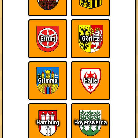
Errungenschaften
Kleiner Hinweis: bei uns sind Teams, die in einem Stechen
verlieren, trotzdem auf dem 1. Platz - den haben sie sich
schließlich verdient! Entsprechend gibt es für diese auch
Errungenschaften für den 1. Platz.
Erfurt
Görlitz
The Last of Us
Schon wieder zum
Wiederzehn macht
Grimma
Halle
Quiz?!
Freude
Hamburg
Hoyerswerda
Quizveteran
Wir sind immer bei
Nerven aus Stahl
Euch!