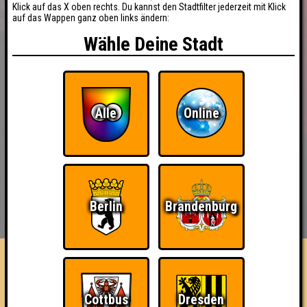
Klick auf das X oben rechts. Du kannst den Stadtfilter jederzeit mit Klick
auf das Wappen ganz oben links ändern:
Wähle Deine Stadt
Alle
Online
BUCHEN
RESERVIERUNG
Berlin
Brandenburg
HIGHSCORE
EVENTS
ÜBER UNS
FAQ
Applaus Bitte
Cottbus
Dresden