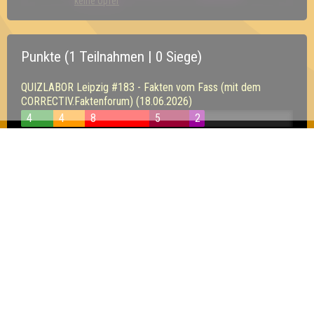
keine Opfer
Punkte (1 Teilnahmen | 0 Siege)
QUIZLABOR Leipzig #183 - Fakten vom Fass (mit dem
CORRECTIV.Faktenforum) (18.06.2026)
4
4
8
5
2
Inhaber & Geschäftsführer:
Georg Martin // Quizlabor
Sandower Straße 56
03046 Cottbus
info@quizlabor.de
Impressum:
Impressum
Datenschutz:
Datenschutzerklärung
Facebook:
https://www.facebook.com/quizlabor