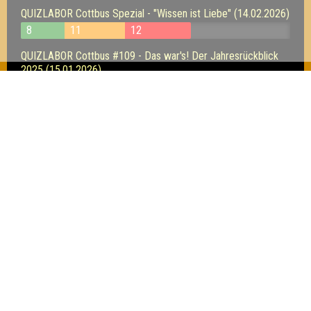
QUIZLABOR Cottbus Spezial - "Wissen ist Liebe" (14.02.2026)
8
11
12
QUIZLABOR Cottbus #109 - Das war's! Der Jahresrückblick
2025 (15.01.2026)
15
8
14
SOUNDCHECK No. 35 // Cottbus - Das Musikquiz im Glad
House (11.12.2025)
18
24
15
Inhaber & Geschäftsführer:
Georg Martin // Quizlabor
Sandower Straße 56
03046 Cottbus
info@quizlabor.de
Impressum:
Impressum