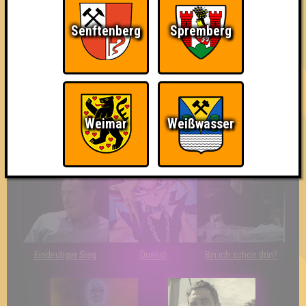
Knapp daneben!
Erster!
So kurz vorm Sieg!
Senftenberg
Spremberg
Weimar
Weißwasser
The Last of Us
Wir sind ERSTER?!
Streber
Eindeutiger Sieg
Duelist
Bin ich schon drin?