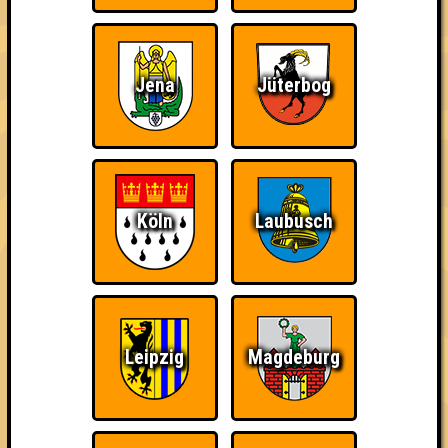
Jena
Jüterbog
Wir sind immer bei
Nerven aus Stahl
The Amount of
Euch!
Teilnahmen is too
damn high
Köln
Laubusch
Ich war da, vor 3000
Da-Da Da! Da-Da Da!
Teil der Oberschicht
Jahren
Leipzig
Magdeburg