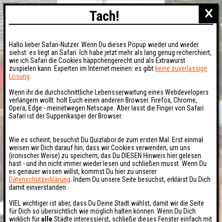
×
Tach!
Hallo lieber Safari-Nutzer. Wenn Du dieses Popup wieder und wieder
siehst: es liegt an Safari. Ich habe jetzt mehr als lang genug recherchiert,
wie ich Safari die Cookies häppchengerecht und als Extrawurst
zuspielen kann. Experten im Internet meinen: es gibt
keine zuverlässige
Lösung
.
Wenn ihr die durchschnittliche Lebensserwartung eines Webdevelopers
verlängern wollt: holt Euch einen anderen Browser. Firefox, Chrome,
Opera, Edge - meinetwegen Netscape. Aber lasst die Finger von Safari.
Safari ist der Suppenkasper der Browser.
Wie es scheint, besuchst Du Quizlabor.de zum ersten Mal. Erst einmal
weisen wir Dich darauf hin, dass wir Cookies verwenden, um uns
(ironischer Weise) zu speichern, das Du DIESEN Hinweis hier gelesen
hast - und ihn nicht immer wieder lesen und schließen musst. Wenn Du
es genauer wissen willst, kommst Du hier zu unserer
Datenschutzerklärung
. Indem Du unsere Seite besuchst, erklärst Du Dich
damit einverstanden.
VIEL wichtiger ist aber, dass Du Deine Stadt wählst, damit wir die Seite
für Dich so übersichtlich wie möglich halten können. Wenn Du Dich
wirklich für
alle
Städte interessierst, schließe dieses Fenster einfach mit