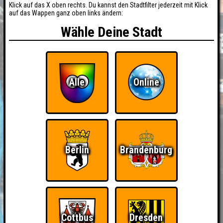
Klick auf das X oben rechts. Du kannst den Stadtfilter jederzeit mit Klick
auf das Wappen ganz oben links ändern:
Wähle Deine Stadt
Alle
Online
Berlin
Brandenburg
BUCHEN
RESERVIERUNG
HIGHSCORE
EVENTS
Cottbus
Dresden