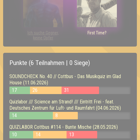
Ich suche Gegner,
First Time?
keine Opfer
Punkte (6 Teilnahmen | 0 Siege)
SOUNDCHECK No. 40 // Cottbus - Das Musikquiz im Glad
House (11.06.2026)
17
26
31
Quizlabor /// Science am Strand! /// Eintritt Frei - feat.
Deutsches Zentrum für Luft- und Raumfahrt (04.06.2026)
14
8
QUIZLABOR Cottbus #114 - Bunte Mische (28.05.2026)
10
14
13