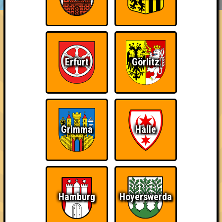
ÜBER UNS
FAQ
Team-Time-Out
Errungenschaften
Erfurt
Görlitz
Kleiner Hinweis: bei uns sind Teams, die in einem Stechen
verlieren, trotzdem auf dem 1. Platz - den haben sie sich
schließlich verdient! Entsprechend gibt es für diese auch
Errungenschaften für den 1. Platz.
Grimma
Halle
Schon wieder zum
Wiederzehn macht
Quizveteran
Quiz?!
Freude
Hamburg
Hoyerswerda