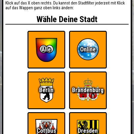
Klick auf das X oben rechts. Du kannst den Stadtfilter jederzeit mit Klick
auf das Wappen ganz oben links ändern:
Wähle Deine Stadt
Alle
Online
Berlin
Brandenburg
BUCHEN
RESERVIERUNG
HIGHSCORE
EVENTS
Cottbus
Dresden
ÜBER UNS