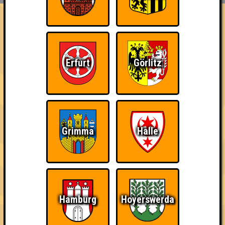
FAQ
Die Inquizitoren
Errungenschaften
Erfurt
Görlitz
Kleiner Hinweis: bei uns sind Teams, die in einem Stechen
verlieren, trotzdem auf dem 1. Platz - den haben sie sich
schließlich verdient! Entsprechend gibt es für diese auch
Errungenschaften für den 1. Platz.
Grimma
Halle
Schon wieder zum
Teil der Oberschicht
Erster!
Quiz?!
Hamburg
Hoyerswerda