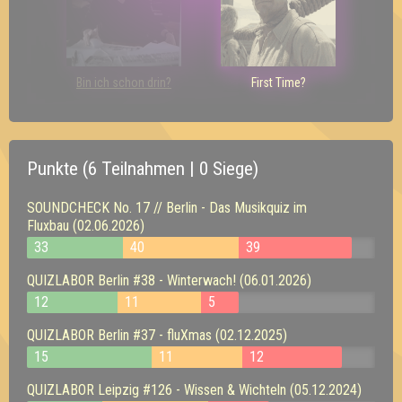
Bin ich schon drin?
First Time?
Punkte (6 Teilnahmen | 0 Siege)
SOUNDCHECK No. 17 // Berlin - Das Musikquiz im
Fluxbau (02.06.2026)
33
40
39
QUIZLABOR Berlin #38 - Winterwach! (06.01.2026)
12
11
5
QUIZLABOR Berlin #37 - fluXmas (02.12.2025)
15
11
12
QUIZLABOR Leipzig #126 - Wissen & Wichteln (05.12.2024)