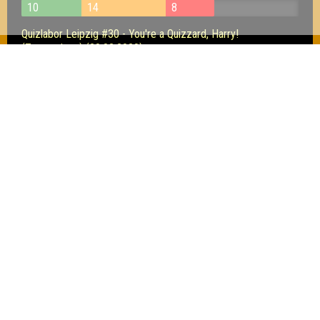
10
14
8
Quizlabor Leipzig #30 - You're a Quizzard, Harry!
(Zusatzshow) (20.02.2020)
15
10
13
Quizlabor Leipzig #27 - Nerd Extravaganza IV (16.01.2020)
14
6
9
Inhaber & Geschäftsführer:
Georg Martin // Quizlabor
Sandower Straße 56
03046 Cottbus
info@quizlabor.de
Impressum:
Impressum
Datenschutz:
Datenschutzerklärung
Facebook:
https://www.facebook.com/quizlabor
Instagram:
https://www.instagram.com/quizlabor/