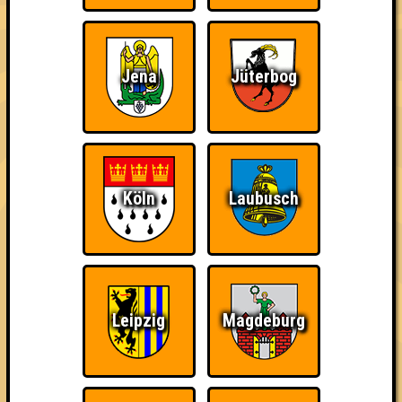
Jena
Jüterbog
Streber
Ich suche Gegner,
Wiederzehn macht
keine Opfer
Freude
Köln
Laubusch
Quizveteran
Wir sind immer bei
Nerven aus Stahl
Euch!
Leipzig
Magdeburg