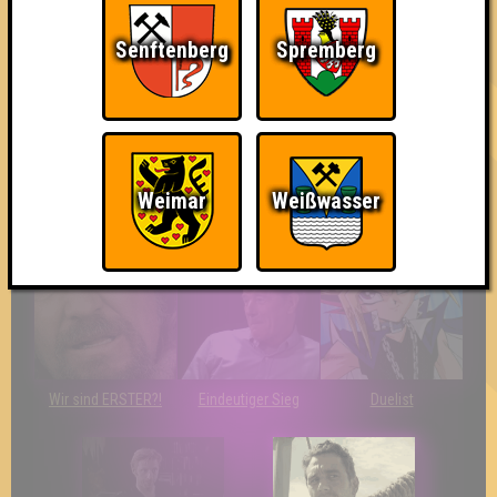
The Amount of
Ich war da, vor 3000
Da-Da Da! Da-Da Da!
Teilnahmen is too
Jahren
damn high
Senftenberg
Spremberg
Weimar
Weißwasser
Knapp daneben!
So kurz vorm Sieg!
The Last of Us
Wir sind ERSTER?!
Eindeutiger Sieg
Duelist