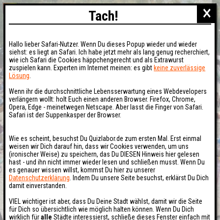
×
Tach!
Hallo lieber Safari-Nutzer. Wenn Du dieses Popup wieder und wieder
siehst: es liegt an Safari. Ich habe jetzt mehr als lang genug recherchiert,
wie ich Safari die Cookies häppchengerecht und als Extrawurst
zuspielen kann. Experten im Internet meinen: es gibt
keine zuverlässige
Lösung
.
Wenn ihr die durchschnittliche Lebensserwartung eines Webdevelopers
verlängern wollt: holt Euch einen anderen Browser. Firefox, Chrome,
Opera, Edge - meinetwegen Netscape. Aber lasst die Finger von Safari.
Safari ist der Suppenkasper der Browser.
Wie es scheint, besuchst Du Quizlabor.de zum ersten Mal. Erst einmal
weisen wir Dich darauf hin, dass wir Cookies verwenden, um uns
(ironischer Weise) zu speichern, das Du DIESEN Hinweis hier gelesen
hast - und ihn nicht immer wieder lesen und schließen musst. Wenn Du
es genauer wissen willst, kommst Du hier zu unserer
Datenschutzerklärung
. Indem Du unsere Seite besuchst, erklärst Du Dich
damit einverstanden.
VIEL wichtiger ist aber, dass Du Deine Stadt wählst, damit wir die Seite
für Dich so übersichtlich wie möglich halten können. Wenn Du Dich
wirklich für
alle
Städte interessierst, schließe dieses Fenster einfach mit