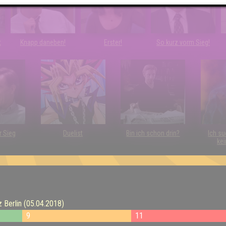
t
Knapp daneben!
Erster!
So kurz vorm Sieg!
r Sieg
Duelist
Bin ich schon drin?
Ich su
kei
z Berlin (05.04.2018)
9
11