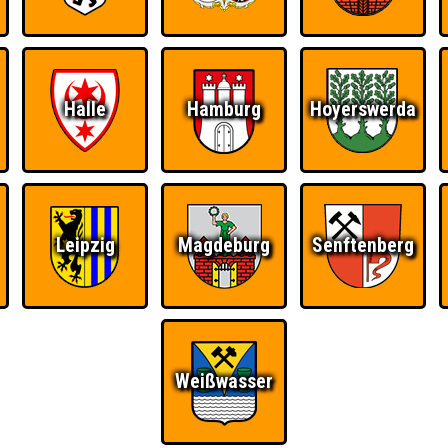
RESERVIERUNG
HIGHSCORE
S
Halle
Hamburg
Hoyerswerda
 einem Stechen verlieren, trotzdem auf dem 1. Platz - den haben sie sic
Platz.
Leipzig
Magdeburg
Senftenberg
Quizveteran
Wir sind immer bei
Nerven aus Stahl
Euch!
Weißwasser