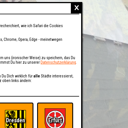
×
recherchiert, wie ich Safari die Cookies
fox, Chrome, Opera, Edge - meinetwegen
um uns (ironischer Weise) zu speichern, das Du
kommst Du hier zu unserer
Datenschutzerklärung
.
n Du Dich wirklich für
alle
Städte interessierst,
z oben links ändern:
Dresden
Erfurt
BER UNS