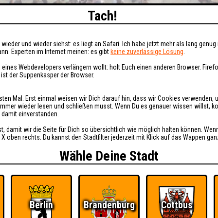
Tach!
wieder und wieder siehst: es liegt an Safari. Ich habe jetzt mehr als lang genug 
nn. Experten im Internet meinen: es gibt
keine zuverlässige Lösung
.
 eines Webdevelopers verlängern wollt: holt Euch einen anderen Browser. Fire
i ist der Suppenkasper der Browser.
sten Mal. Erst einmal weisen wir Dich darauf hin, dass wir Cookies verwenden, 
t immer wieder lesen und schließen musst. Wenn Du es genauer wissen willst, 
h damit einverstanden.
st, damit wir die Seite für Dich so übersichtlich wie möglich halten können. Wen
 X oben rechts. Du kannst den Stadtfilter jederzeit mit Klick auf das Wappen gan
Wähle Deine Stadt
Berlin
Brandenburg
Cottbus
Ü
FAQ
BUCHEN