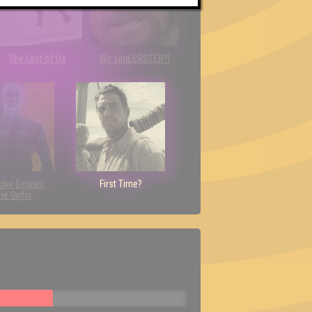
The Last of Us
Wir sind ERSTER?!
che Gegner,
First Time?
ne Opfer