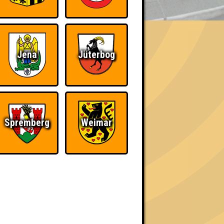
Jena
Jüterbog
h schließlich verdient! Entsprechend gibt es
Spremberg
Weimar
The Amount of
Ich war da, vor 3000
Teilnahmen is too
Jahren
damn high