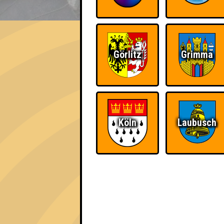
EVENT
Partner & Direktoren
Görlitz
Grimma
Errungenschaften
Kleiner Hinweis: bei uns sind Teams, die in
für diese auch Errungenschaften für den 1. 
Köln
Laubusch
Schon wieder zum
Wiederzehn macht
Quiz?!
Freude