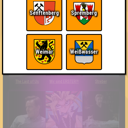
Senftenberg
Spremberg
Da-Da Da! Da-Da Da!
Erster!
So kurz vorm Sieg!
Weimar
Weißwasser
The Last of Us
Wir sind ERSTER?!
Streber