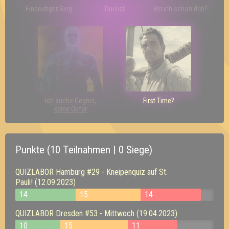
Eindeutiger Sieg
Duelist
Bin ich schon drin?
Ich suche Gegner,
First Time?
keine Opfer
Punkte (10 Teilnahmen | 0 Siege)
QUIZLABOR Hamburg #29 - Kneipenquiz auf St.
Pauli! (12.09.2023)
14
15
14
QUIZLABOR Dresden #53 - Mittwoch (19.04.2023)
10
15
11