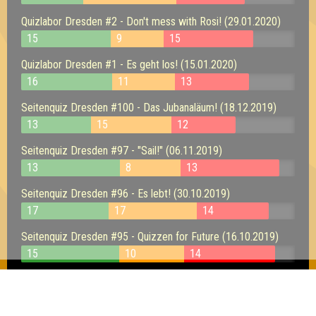
Quizlabor Dresden #2 - Don't mess with Rosi! (29.01.2020)
15
9
15
Quizlabor Dresden #1 - Es geht los! (15.01.2020)
16
11
13
Seitenquiz Dresden #100 - Das Jubanaläum! (18.12.2019)
13
15
12
Seitenquiz Dresden #97 - "Sail!" (06.11.2019)
13
8
13
Seitenquiz Dresden #96 - Es lebt! (30.10.2019)
17
17
14
Seitenquiz Dresden #95 - Quizzen for Future (16.10.2019)
15
10
14
Seitenquiz Dresden #94 - Kneipenquiz Galore!! (02.10.2019)
17
15
6