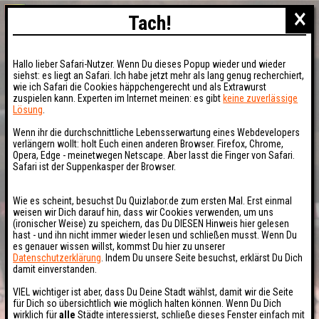
×
Tach!
Hallo lieber Safari-Nutzer. Wenn Du dieses Popup wieder und wieder
siehst: es liegt an Safari. Ich habe jetzt mehr als lang genug recherchiert,
wie ich Safari die Cookies häppchengerecht und als Extrawurst
zuspielen kann. Experten im Internet meinen: es gibt
keine zuverlässige
Lösung
.
Wenn ihr die durchschnittliche Lebensserwartung eines Webdevelopers
verlängern wollt: holt Euch einen anderen Browser. Firefox, Chrome,
Opera, Edge - meinetwegen Netscape. Aber lasst die Finger von Safari.
Safari ist der Suppenkasper der Browser.
Wie es scheint, besuchst Du Quizlabor.de zum ersten Mal. Erst einmal
weisen wir Dich darauf hin, dass wir Cookies verwenden, um uns
(ironischer Weise) zu speichern, das Du DIESEN Hinweis hier gelesen
hast - und ihn nicht immer wieder lesen und schließen musst. Wenn Du
es genauer wissen willst, kommst Du hier zu unserer
Datenschutzerklärung
. Indem Du unsere Seite besuchst, erklärst Du Dich
damit einverstanden.
VIEL wichtiger ist aber, dass Du Deine Stadt wählst, damit wir die Seite
für Dich so übersichtlich wie möglich halten können. Wenn Du Dich
wirklich für
alle
Städte interessierst, schließe dieses Fenster einfach mit