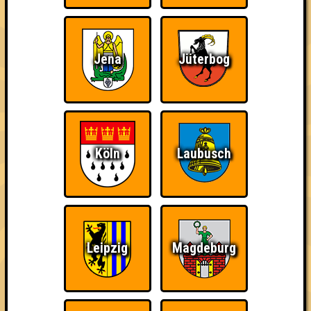
Wiederzehn macht
Knapp daneben!
Schon wieder zum
Freude
Quiz?!
Jena
Jüterbog
Teil der Oberschicht
Quizveteran
Wir sind immer bei
Euch!
Köln
Laubusch
Leipzig
Magdeburg
Nerven aus Stahl
The Amount of
Ich war da, vor 3000
Teilnahmen is too
Jahren
damn high