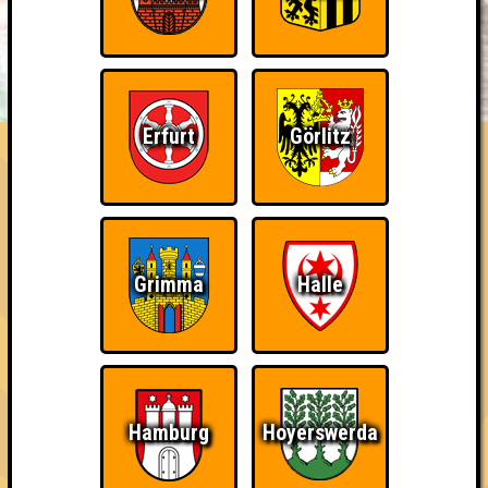
BUCHEN
RESERVIERUNG
HIGHSCORE
EVENTS
ÜBER UNS
FAQ
Erfurt
Görlitz
Quiztiano Ronaldo
Errungenschaften
Kleiner Hinweis: bei uns sind Teams, die in einem Stechen
verlieren, trotzdem auf dem 1. Platz - den haben sie sich
Grimma
Halle
schließlich verdient! Entsprechend gibt es für diese auch
Errungenschaften für den 1. Platz.
Hamburg
Hoyerswerda