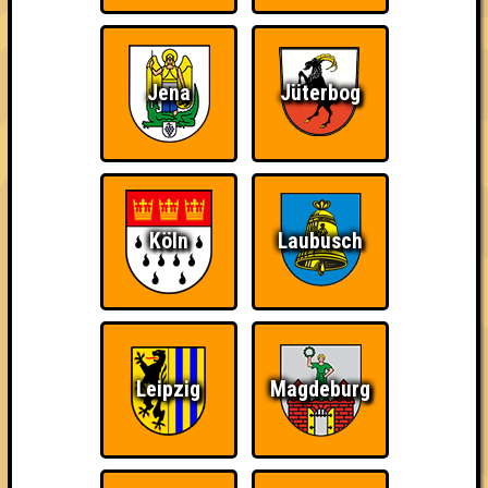
Quizveteran
Wir sind immer bei
Nerven aus Stahl
Euch!
Jena
Jüterbog
Köln
Laubusch
The Amount of
Ich war da, vor 3000
Da-Da Da! Da-Da Da!
Teilnahmen is too
Jahren
damn high
Leipzig
Magdeburg
Teil der Oberschicht
Erster!
So kurz vorm Sieg!