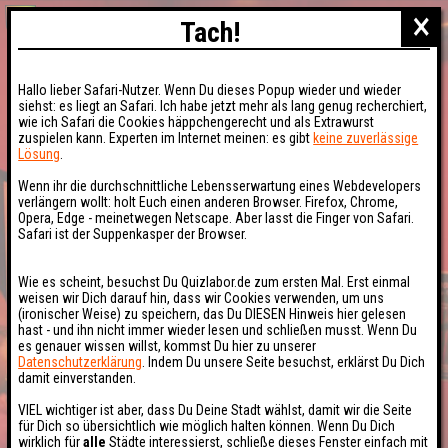
×
Tach!
Hallo lieber Safari-Nutzer. Wenn Du dieses Popup wieder und wieder
siehst: es liegt an Safari. Ich habe jetzt mehr als lang genug recherchiert,
wie ich Safari die Cookies häppchengerecht und als Extrawurst
zuspielen kann. Experten im Internet meinen: es gibt
keine zuverlässige
Lösung
.
Wenn ihr die durchschnittliche Lebensserwartung eines Webdevelopers
verlängern wollt: holt Euch einen anderen Browser. Firefox, Chrome,
Opera, Edge - meinetwegen Netscape. Aber lasst die Finger von Safari.
Safari ist der Suppenkasper der Browser.
Wie es scheint, besuchst Du Quizlabor.de zum ersten Mal. Erst einmal
weisen wir Dich darauf hin, dass wir Cookies verwenden, um uns
(ironischer Weise) zu speichern, das Du DIESEN Hinweis hier gelesen
hast - und ihn nicht immer wieder lesen und schließen musst. Wenn Du
es genauer wissen willst, kommst Du hier zu unserer
Datenschutzerklärung
. Indem Du unsere Seite besuchst, erklärst Du Dich
damit einverstanden.
VIEL wichtiger ist aber, dass Du Deine Stadt wählst, damit wir die Seite
für Dich so übersichtlich wie möglich halten können. Wenn Du Dich
wirklich für
alle
Städte interessierst, schließe dieses Fenster einfach mit