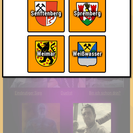
Senftenberg
Spremberg
The Last of Us
Wir sind ERSTER?!
Streber
Weimar
Weißwasser
Eindeutiger Sieg
Duelist
Bin ich schon drin?