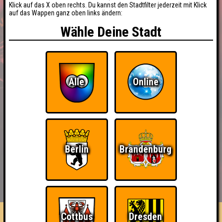
Klick auf das X oben rechts. Du kannst den Stadtfilter jederzeit mit Klick
auf das Wappen ganz oben links ändern:
Wähle Deine Stadt
Alle
Online
Berlin
Brandenburg
BUCHEN
RESERVIERUNG
HIGHSCORE
EVENTS
ÜBER UNS
FAQ
Cottbus
Dresden
Schlaufrosch