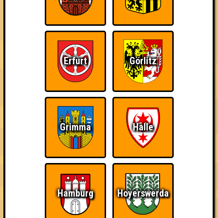
Errungenschaften
Kleiner Hinweis: bei uns sind Teams, die in einem Stechen
verlieren, trotzdem auf dem 1. Platz - den haben sie sich
Erfurt
Görlitz
schließlich verdient! Entsprechend gibt es für diese auch
Errungenschaften für den 1. Platz.
Grimma
Halle
Knapp daneben!
Schon wieder zum
Wiederzehn macht
Quiz?!
Freude
Hamburg
Hoyerswerda