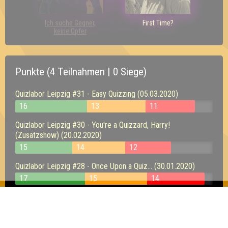
Ich suche Gegner,
First Time?
keine Opfer
Punkte (4 Teilnahmen | 0 Siege)
Quizlabor Leipzig #31 - Easy Quizzing (05.03.2020)
16
13
11
Quizlabor Leipzig #30 - You're a Quizzard, Harry!
(Zusatzshow) (20.02.2020)
15
14
12
Quizlabor Leipzig #28 - Once Upon a Quiz... (30.01.2020)
17
15
14
Quizlabor Community-Quiz - + Aftershow-Party! (10.01.2020)
16
15
15