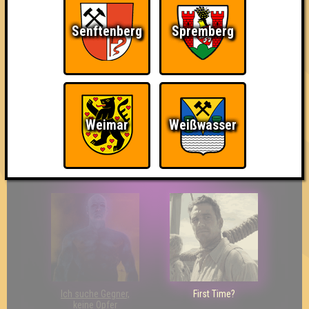
Senftenberg
Spremberg
The Last of Us
Wir sind ERSTER?!
Streber
Weimar
Weißwasser
Eindeutiger Sieg
Duelist
Bin ich schon drin?
Ich suche Gegner,
First Time?
keine Opfer