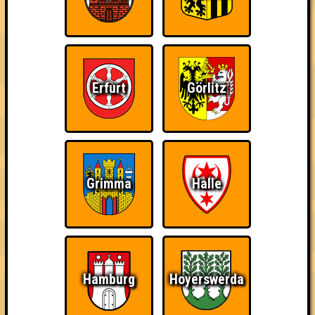
Kleiner Hinweis: bei uns sind Teams, die in einem Stechen
verlieren, trotzdem auf dem 1. Platz - den haben sie sich
schließlich verdient! Entsprechend gibt es für diese auch
Errungenschaften für den 1. Platz.
Erfurt
Görlitz
Schon wieder zum
Wiederzehn macht
Quizveteran
Grimma
Halle
Quiz?!
Freude
Hamburg
Hoyerswerda
Wir sind immer bei
Nerven aus Stahl
The Amount of
Euch!
Teilnahmen is too