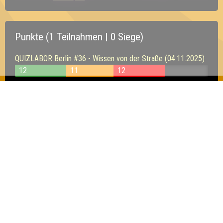
Punkte (1 Teilnahmen | 0 Siege)
QUIZLABOR Berlin #36 - Wissen von der Straße (04.11.2025)
12
11
12
Inhaber & Geschäftsführer:
Georg Martin // Quizlabor
Sandower Straße 56
03046 Cottbus
info@quizlabor.de
Impressum:
Impressum
Datenschutz:
Datenschutzerklärung
Facebook:
https://www.facebook.com/quizlabor
Instagram:
https://www.instagram.com/quizlabor/