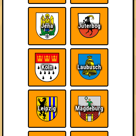
damn high
Jena
Jüterbog
Ich war da, vor 3000
Da-Da Da! Da-Da Da!
Teil der Oberschicht
Jahren
Köln
Laubusch
Knapp daneben!
Erster!
So kurz vorm Sieg!
Leipzig
Magdeburg