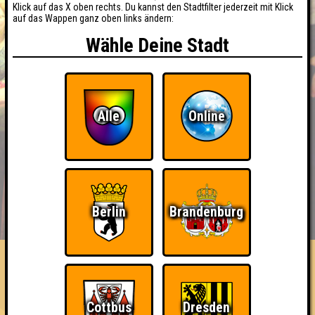
Klick auf das X oben rechts. Du kannst den Stadtfilter jederzeit mit Klick
auf das Wappen ganz oben links ändern:
Wähle Deine Stadt
Alle
Online
BUCHEN
RESERVIERUNG
Berlin
Brandenburg
HIGHSCORE
EVENTS
ÜBER UNS
FAQ
Basti's QuizCrew161
Cottbus
Dresden
Errungenschaften