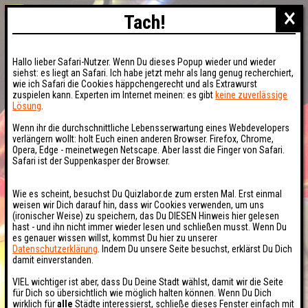
×
Tach!
Hallo lieber Safari-Nutzer. Wenn Du dieses Popup wieder und wieder
siehst: es liegt an Safari. Ich habe jetzt mehr als lang genug recherchiert,
wie ich Safari die Cookies häppchengerecht und als Extrawurst
zuspielen kann. Experten im Internet meinen: es gibt
keine zuverlässige
Lösung
.
Wenn ihr die durchschnittliche Lebensserwartung eines Webdevelopers
verlängern wollt: holt Euch einen anderen Browser. Firefox, Chrome,
Opera, Edge - meinetwegen Netscape. Aber lasst die Finger von Safari.
Safari ist der Suppenkasper der Browser.
Wie es scheint, besuchst Du Quizlabor.de zum ersten Mal. Erst einmal
weisen wir Dich darauf hin, dass wir Cookies verwenden, um uns
(ironischer Weise) zu speichern, das Du DIESEN Hinweis hier gelesen
hast - und ihn nicht immer wieder lesen und schließen musst. Wenn Du
es genauer wissen willst, kommst Du hier zu unserer
Datenschutzerklärung
. Indem Du unsere Seite besuchst, erklärst Du Dich
damit einverstanden.
VIEL wichtiger ist aber, dass Du Deine Stadt wählst, damit wir die Seite
für Dich so übersichtlich wie möglich halten können. Wenn Du Dich
wirklich für
alle
Städte interessierst, schließe dieses Fenster einfach mit