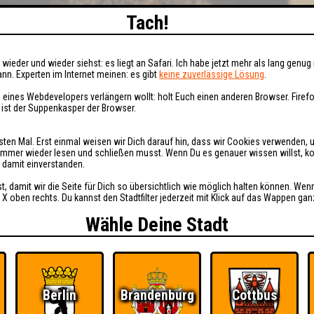
Tach!
wieder und wieder siehst: es liegt an Safari. Ich habe jetzt mehr als lang genug 
nn. Experten im Internet meinen: es gibt
keine zuverlässige Lösung
.
 eines Webdevelopers verlängern wollt: holt Euch einen anderen Browser. Fire
i ist der Suppenkasper der Browser.
sten Mal. Erst einmal weisen wir Dich darauf hin, dass wir Cookies verwenden, 
t immer wieder lesen und schließen musst. Wenn Du es genauer wissen willst, 
h damit einverstanden.
st, damit wir die Seite für Dich so übersichtlich wie möglich halten können. Wen
 X oben rechts. Du kannst den Stadtfilter jederzeit mit Klick auf das Wappen gan
Wähle Deine Stadt
Berlin
Brandenburg
Cottbus
Ü
FAQ
BUCHEN