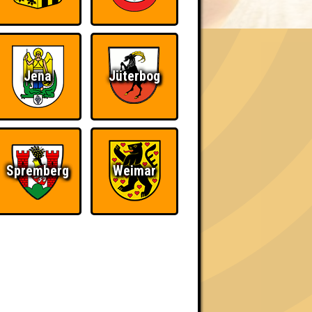
Jena
Jüterbog
h schließlich verdient! Entsprechend gibt es
Spremberg
Weimar
The Amount of
Ich war da, vor 3000
Teilnahmen is too
Jahren
damn high