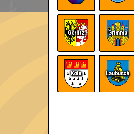
EVENT
Webay
Görlitz
Grimma
Errungenschaften
Kleiner Hinweis: bei uns sind Teams, die in
für diese auch Errungenschaften für den 1. 
Köln
Laubusch
Schon wieder zum
Wiederzehn macht
Quiz?!
Freude