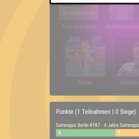
Da-Da Da! Da-Da Da!
Teil der Oberschich
Streber
Eindeutige
Punkte (1 Teilnahmen | 0 Siege)
Seitenquiz Berlin #187 - 4 Jahre Seitenqui
8
9