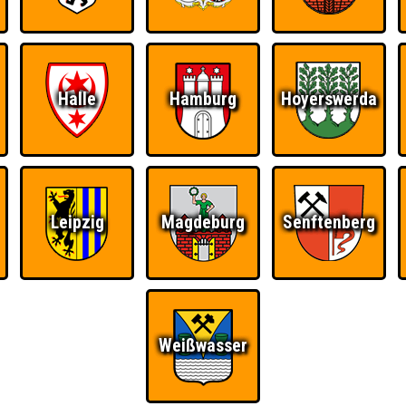
RESERVIERUNG
HIGHSCORE
S
Halle
Hamburg
Hoyerswerda
 einem Stechen verlieren, trotzdem auf dem 1. Platz - den haben sie sic
Platz.
Leipzig
Magdeburg
Senftenberg
Quizveteran
Wir sind immer bei
Nerven aus Stahl
Euch!
Weißwasser