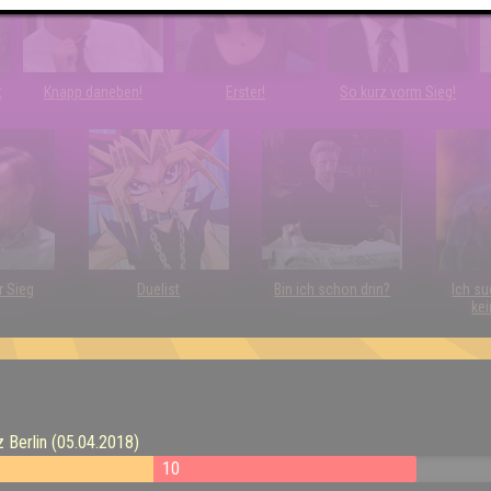
t
Knapp daneben!
Erster!
So kurz vorm Sieg!
r Sieg
Duelist
Bin ich schon drin?
Ich su
kei
z Berlin (05.04.2018)
10