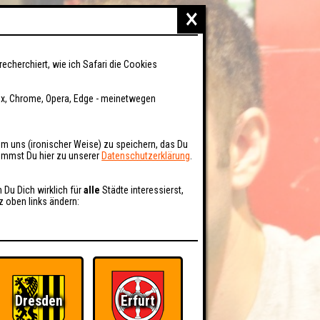
×
recherchiert, wie ich Safari die Cookies
fox, Chrome, Opera, Edge - meinetwegen
um uns (ironischer Weise) zu speichern, das Du
kommst Du hier zu unserer
Datenschutzerklärung
.
n Du Dich wirklich für
alle
Städte interessierst,
z oben links ändern:
Dresden
Erfurt
BER UNS