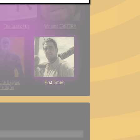
The Last of Us
Wir sind ERSTER?!
che Gegner,
First Time?
ne Opfer