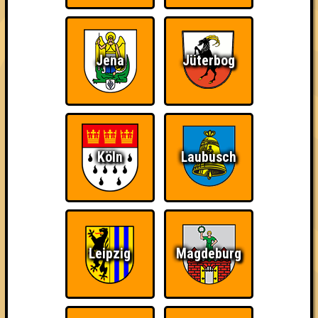
Jena
Jüterbog
The Amount of
Ich war da, vor 3000
Da-Da Da! Da-Da Da!
Teilnahmen is too
Jahren
damn high
Köln
Laubusch
Teil der Oberschicht
Knapp daneben!
Erster!
Leipzig
Magdeburg