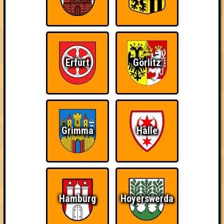
Errungenschaften
Kleiner Hinweis: bei uns sind Teams, die in einem Stechen
verlieren, trotzdem auf dem 1. Platz - den haben sie sich
schließlich verdient! Entsprechend gibt es für diese auch
Errungenschaften für den 1. Platz.
Erfurt
Görlitz
The Last of Us
Schon wieder zum
Wiederzehn macht
Grimma
Halle
Quiz?!
Freude
Hamburg
Hoyerswerda
Quizveteran
Wir sind immer bei
Nerven aus Stahl
Euch!