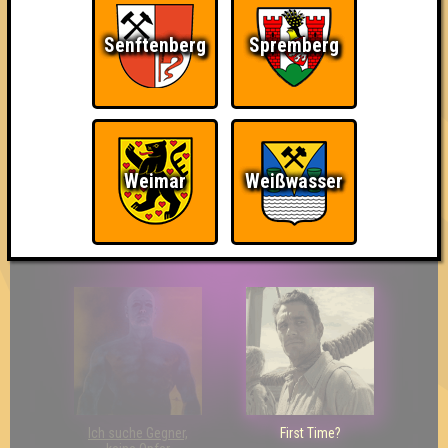
Senftenberg
Spremberg
So kurz vorm Sieg!
Wir sind ERSTER?!
Streber
Weimar
Weißwasser
Eindeutiger Sieg
Duelist
Bin ich schon drin?
Ich suche Gegner,
First Time?