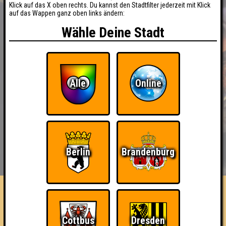
Klick auf das X oben rechts. Du kannst den Stadtfilter jederzeit mit Klick
auf das Wappen ganz oben links ändern:
Wähle Deine Stadt
Alle
Online
BUCHEN
RESERVIERUNG
Berlin
Brandenburg
HIGHSCORE
EVENTS
ÜBER UNS
FAQ
Unbecunt
Cottbus
Dresden