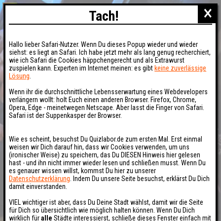
×
Tach!
Hallo lieber Safari-Nutzer. Wenn Du dieses Popup wieder und wieder
siehst: es liegt an Safari. Ich habe jetzt mehr als lang genug recherchiert,
wie ich Safari die Cookies häppchengerecht und als Extrawurst
zuspielen kann. Experten im Internet meinen: es gibt
keine zuverlässige
Lösung
.
Wenn ihr die durchschnittliche Lebensserwartung eines Webdevelopers
verlängern wollt: holt Euch einen anderen Browser. Firefox, Chrome,
Opera, Edge - meinetwegen Netscape. Aber lasst die Finger von Safari.
Safari ist der Suppenkasper der Browser.
Wie es scheint, besuchst Du Quizlabor.de zum ersten Mal. Erst einmal
weisen wir Dich darauf hin, dass wir Cookies verwenden, um uns
(ironischer Weise) zu speichern, das Du DIESEN Hinweis hier gelesen
hast - und ihn nicht immer wieder lesen und schließen musst. Wenn Du
es genauer wissen willst, kommst Du hier zu unserer
Datenschutzerklärung
. Indem Du unsere Seite besuchst, erklärst Du Dich
damit einverstanden.
VIEL wichtiger ist aber, dass Du Deine Stadt wählst, damit wir die Seite
für Dich so übersichtlich wie möglich halten können. Wenn Du Dich
wirklich für
alle
Städte interessierst, schließe dieses Fenster einfach mit