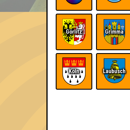
EVENT
Was falsch ist, kann nie
Görlitz
Grimma
Errungenschaften
Kleiner Hinweis: bei uns sind Teams, die in
für diese auch Errungenschaften für den 1. 
Köln
Laubusch
Schon wieder zum
Wiederzehn macht
Quiz?!
Freude