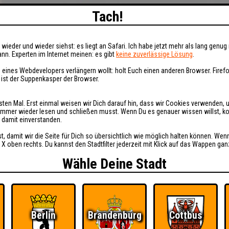
Tach!
wieder und wieder siehst: es liegt an Safari. Ich habe jetzt mehr als lang genug 
nn. Experten im Internet meinen: es gibt
keine zuverlässige Lösung
.
 eines Webdevelopers verlängern wollt: holt Euch einen anderen Browser. Fire
i ist der Suppenkasper der Browser.
sten Mal. Erst einmal weisen wir Dich darauf hin, dass wir Cookies verwenden, 
t immer wieder lesen und schließen musst. Wenn Du es genauer wissen willst, 
h damit einverstanden.
st, damit wir die Seite für Dich so übersichtlich wie möglich halten können. Wen
 X oben rechts. Du kannst den Stadtfilter jederzeit mit Klick auf das Wappen gan
Wähle Deine Stadt
Berlin
Brandenburg
Cottbus
Ü
FAQ
BUCHEN