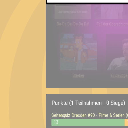
Da-Da Da! Da-Da Da!
Teil der Oberschich
Streber
Eindeutige
Punkte (1 Teilnahmen | 0 Siege)
Seitenquiz Dresden #90 - Filme & Serien 
13