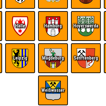
RESERVIERUNG
HIGHSCORE
S
mals stimmen
Halle
Hamburg
Hoyerswerda
 einem Stechen verlieren, trotzdem auf dem 1. Platz - den haben sie sic
Platz.
Leipzig
Magdeburg
Senftenberg
Quizveteran
Wir sind immer bei
Nerven aus Stahl
Euch!
Weißwasser