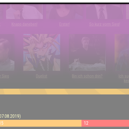
t
Knapp daneben!
Erster!
So kurz vorm Sieg!
r Sieg
Duelist
Bin ich schon drin?
Ich su
kei
(07.08.2019)
15
12