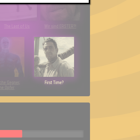
The Last of Us
Wir sind ERSTER?!
che Gegner,
First Time?
ne Opfer