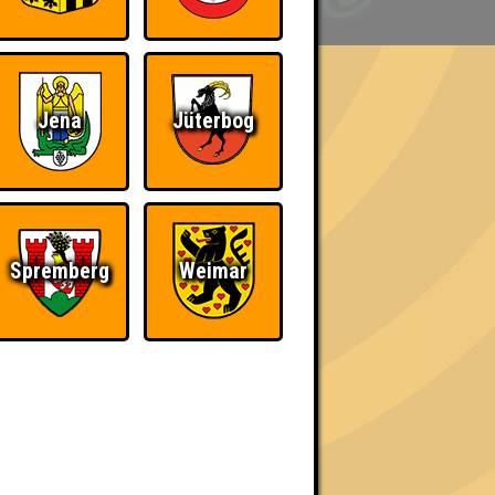
Jena
Jüterbog
h schließlich verdient! Entsprechend gibt es
Spremberg
Weimar
The Amount of
Ich war da, vor 3000
Teilnahmen is too
Jahren
damn high