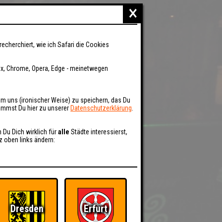
×
recherchiert, wie ich Safari die Cookies
fox, Chrome, Opera, Edge - meinetwegen
um uns (ironischer Weise) zu speichern, das Du
kommst Du hier zu unserer
Datenschutzerklärung
.
n Du Dich wirklich für
alle
Städte interessierst,
z oben links ändern:
Dresden
Erfurt
BER UNS