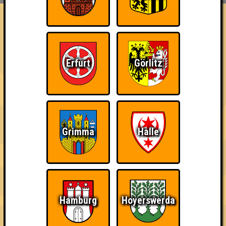
FAQ
Granger Zone
Errungenschaften
Erfurt
Görlitz
Kleiner Hinweis: bei uns sind Teams, die in einem Stechen
verlieren, trotzdem auf dem 1. Platz - den haben sie sich
schließlich verdient! Entsprechend gibt es für diese auch
Errungenschaften für den 1. Platz.
Grimma
Halle
Schon wieder zum
Wiederzehn macht
Quizveteran
Quiz?!
Freude
Hamburg
Hoyerswerda