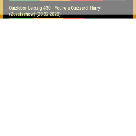
Quizlabor Leipzig #30 - You're a Quizzard, Harry!
(Zusatzshow) (20.02.2020)
11
13
9
Seitenquiz Brandenburg #9 - Harry Potter
Spezial (23.02.2018)
14
11
13
Inhaber & Geschäftsführer:
Georg Martin // Quizlabor
Sandower Straße 56
03046 Cottbus
info@quizlabor.de
Impressum:
Impressum
Datenschutz:
Datenschutzerklärung
Facebook:
https://www.facebook.com/quizlabor
Instagram:
https://www.instagram.com/quizlabor/