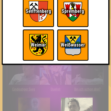
Senftenberg
Spremberg
Weimar
Weißwasser
The Last of Us
Wir sind ERSTER?!
Streber
Eindeutiger Sieg
Duelist
Bin ich schon drin?