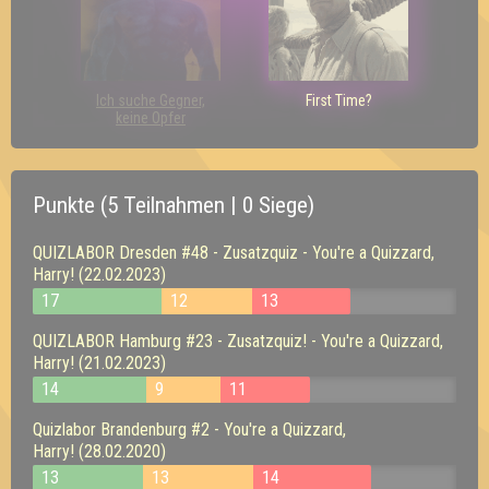
Ich suche Gegner,
First Time?
keine Opfer
Punkte (5 Teilnahmen | 0 Siege)
QUIZLABOR Dresden #48 - Zusatzquiz - You're a Quizzard,
Harry! (22.02.2023)
17
12
13
QUIZLABOR Hamburg #23 - Zusatzquiz! - You're a Quizzard,
Harry! (21.02.2023)
14
9
11
Quizlabor Brandenburg #2 - You're a Quizzard,
Harry! (28.02.2020)
13
13
14