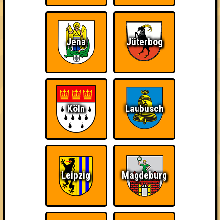
Jena
Jüterbog
Wir sind immer bei
Nerven aus Stahl
The Amount of
Euch!
Teilnahmen is too
damn high
Köln
Laubusch
Ich war da, vor 3000
Da-Da Da! Da-Da Da!
Teil der Oberschicht
Jahren
Leipzig
Magdeburg
Knapp daneben!
Erster!
So kurz vorm Sieg!