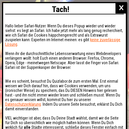
×
Tach!
Hallo lieber Safari-Nutzer. Wenn Du dieses Popup wieder und wieder
siehst: es liegt an Safari. Ich habe jetzt mehr als lang genug recherchiert,
wie ich Safari die Cookies häppchengerecht und als Extrawurst
zuspielen kann. Experten im Internet meinen: es gibt
keine zuverlässige
Lösung
.
Wenn ihr die durchschnittliche Lebensserwartung eines Webdevelopers
verlängern wollt: holt Euch einen anderen Browser. Firefox, Chrome,
Opera, Edge - meinetwegen Netscape. Aber lasst die Finger von Safari.
Safari ist der Suppenkasper der Browser.
Wie es scheint, besuchst Du Quizlabor.de zum ersten Mal. Erst einmal
weisen wir Dich darauf hin, dass wir Cookies verwenden, um uns
(ironischer Weise) zu speichern, das Du DIESEN Hinweis hier gelesen
hast - und ihn nicht immer wieder lesen und schließen musst. Wenn Du
es genauer wissen willst, kommst Du hier zu unserer
Datenschutzerklärung
. Indem Du unsere Seite besuchst, erklärst Du Dich
damit einverstanden.
VIEL wichtiger ist aber, dass Du Deine Stadt wählst, damit wir die Seite
für Dich so übersichtlich wie möglich halten können. Wenn Du Dich
wirklich für
alle
Städte interessierst, schließe dieses Fenster einfach mit