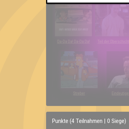
Da-Da Da! Da-Da Da!
Teil der Oberschich
Streber
Eindeutige
Punkte (4 Teilnahmen | 0 Siege)