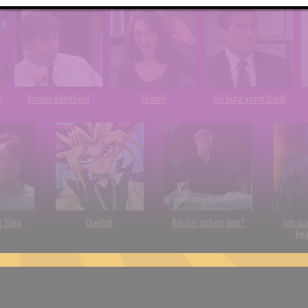
t
Knapp daneben!
Erster!
So kurz vorm Sieg!
r Sieg
Duelist
Bin ich schon drin?
Ich su
kei