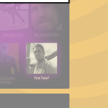
The Last of Us
Wir sind ERSTER?!
che Gegner,
First Time?
ne Opfer