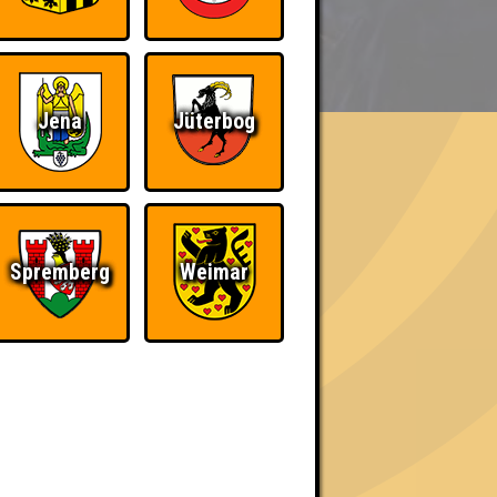
BER UNS
Jena
Jüterbog
h schließlich verdient! Entsprechend gibt es
Spremberg
Weimar
The Amount of
Ich war da, vor 3000
Teilnahmen is too
Jahren
damn high