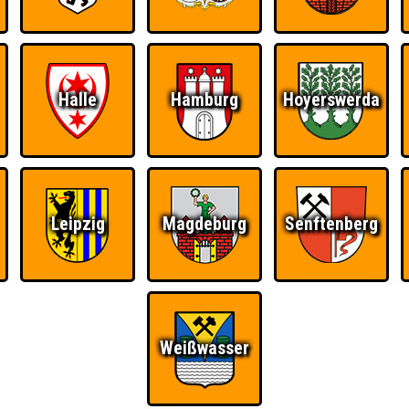
Ü
FAQ
BUCHEN
RESERVIERUNG
HIGHSCORE
S
Halle
Hamburg
Hoyerswerda
 einem Stechen verlieren, trotzdem auf dem 1. Platz - den haben sie sic
Leipzig
Magdeburg
Senftenberg
Platz.
Weißwasser
Quizveteran
Wir sind immer bei
Nerven aus Stahl
Euch!