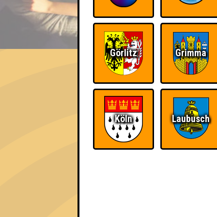
EVENT
Görlitz
Grimma
Katalins Hütte
Errungenschaften
Kleiner Hinweis: bei uns sind Teams, die in
Köln
Laubusch
für diese auch Errungenschaften für den 1. 
Schon wieder zum
Wiederzehn macht
Quiz?!
Freude