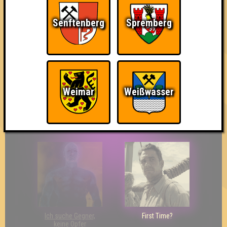
Senftenberg
Spremberg
So kurz vorm Sieg!
Wir sind ERSTER?!
Streber
Weimar
Weißwasser
Eindeutiger Sieg
Duelist
Bin ich schon drin?
Ich suche Gegner,
First Time?
keine Opfer