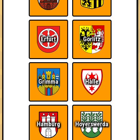
Kleiner Hinweis: bei uns sind Teams, die in einem Stechen
verlieren, trotzdem auf dem 1. Platz - den haben sie sich
schließlich verdient! Entsprechend gibt es für diese auch
Errungenschaften für den 1. Platz.
Erfurt
Görlitz
The Last of Us
Schon wieder zum
Wiederzehn macht
Grimma
Halle
Quiz?!
Freude
Hamburg
Hoyerswerda
Quizveteran
Wir sind immer bei
Nerven aus Stahl
Euch!