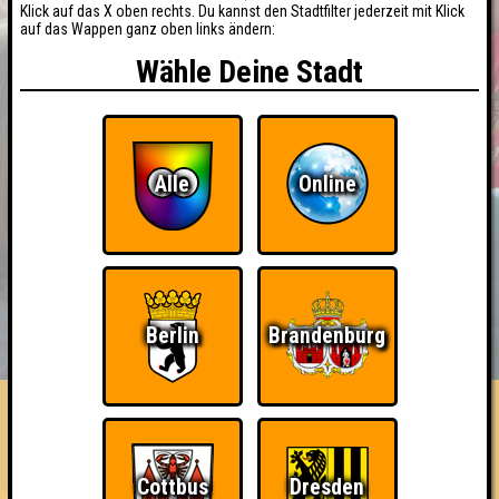
Klick auf das X oben rechts. Du kannst den Stadtfilter jederzeit mit Klick
auf das Wappen ganz oben links ändern:
Wähle Deine Stadt
Alle
Online
BUCHEN
RESERVIERUNG
Berlin
Brandenburg
HIGHSCORE
EVENTS
ÜBER UNS
FAQ
Wir dachten heute ist Speeddating
Cottbus
Dresden
Errungenschaften