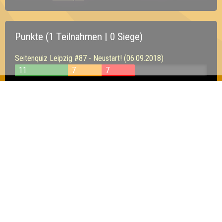
Punkte (1 Teilnahmen | 0 Siege)
Seitenquiz Leipzig #87 - Neustart! (06.09.2018)
11
7
7
Inhaber & Geschäftsführer:
Georg Martin // Quizlabor
Sandower Straße 56
03046 Cottbus
info@quizlabor.de
Impressum:
Impressum
Datenschutz:
Datenschutzerklärung
Facebook:
https://www.facebook.com/quizlabor
Instagram:
https://www.instagram.com/quizlabor/