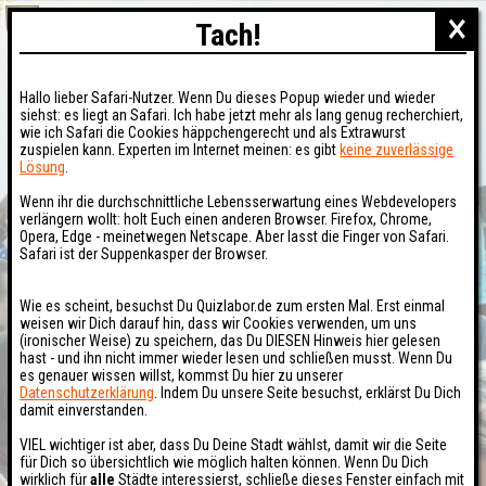
×
Tach!
Hallo lieber Safari-Nutzer. Wenn Du dieses Popup wieder und wieder
siehst: es liegt an Safari. Ich habe jetzt mehr als lang genug recherchiert,
wie ich Safari die Cookies häppchengerecht und als Extrawurst
zuspielen kann. Experten im Internet meinen: es gibt
keine zuverlässige
Lösung
.
Wenn ihr die durchschnittliche Lebensserwartung eines Webdevelopers
verlängern wollt: holt Euch einen anderen Browser. Firefox, Chrome,
Opera, Edge - meinetwegen Netscape. Aber lasst die Finger von Safari.
Safari ist der Suppenkasper der Browser.
Wie es scheint, besuchst Du Quizlabor.de zum ersten Mal. Erst einmal
weisen wir Dich darauf hin, dass wir Cookies verwenden, um uns
(ironischer Weise) zu speichern, das Du DIESEN Hinweis hier gelesen
hast - und ihn nicht immer wieder lesen und schließen musst. Wenn Du
es genauer wissen willst, kommst Du hier zu unserer
Datenschutzerklärung
. Indem Du unsere Seite besuchst, erklärst Du Dich
damit einverstanden.
VIEL wichtiger ist aber, dass Du Deine Stadt wählst, damit wir die Seite
für Dich so übersichtlich wie möglich halten können. Wenn Du Dich
wirklich für
alle
Städte interessierst, schließe dieses Fenster einfach mit