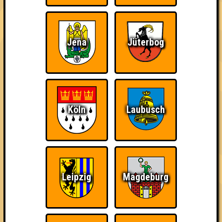
Jena
Jüterbog
The Amount of
Ich war da, vor 3000
Da-Da Da! Da-Da Da!
Teilnahmen is too
Jahren
damn high
Köln
Laubusch
Teil der Oberschicht
Knapp daneben!
Erster!
Leipzig
Magdeburg