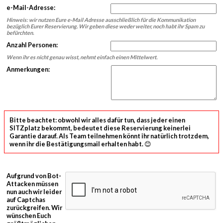
e-Mail-Adresse:
Hinweis: wir nutzen Eure e-Mail Adresse ausschließlich für die Kommunikation
bezüglich Eurer Reservierung. Wir geben diese weder weiter, noch habt ihr Spam zu
befürchten.
Anzahl Personen:
Wenn ihr es nicht genau wisst, nehmt einfach einen Mittelwert.
Anmerkungen:
Bitte beachtet: obwohl wir alles dafür tun, dass jeder einen
SITZplatz bekommt, bedeutet diese Reservierung keinerlei
Garantie darauf. Als Team teilnehmen könnt ihr natürlich trotzdem,
wenn ihr die Bestätigungsmail erhalten habt. 😊
Aufgrund von Bot-
Attacken müssen
nun auch wir leider
auf Captchas
zurückgreifen. Wir
wünschen Euch