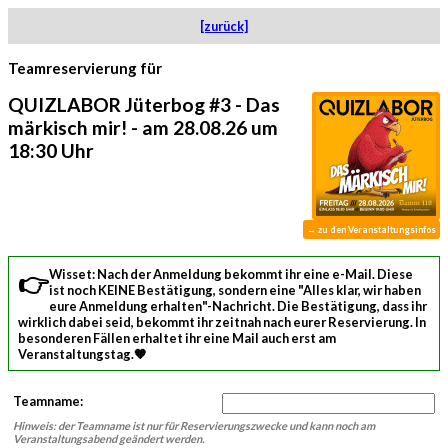
[zurück]
Teamreservierung für
QUIZLABOR Jüterbog #3 - Das
märkisch mir! - am 28.08.26 um
18:30 Uhr
→ zu den Veranstaltungsinfos
👉 Wisset: Nach der Anmeldung bekommt ihr eine e-Mail. Diese
ist noch KEINE Bestätigung, sondern eine "Alles klar, wir haben
eure Anmeldung erhalten"-Nachricht. Die Bestätigung, dass ihr
wirklich dabei seid, bekommt ihr zeitnah nach eurer Reservierung. In
besonderen Fällen erhaltet ihr eine Mail auch erst am
Veranstaltungstag.🧡
Teamname:
Hinweis: der Teamname ist nur für Reservierungszwecke und kann noch am
Veranstaltungsabend geändert werden.