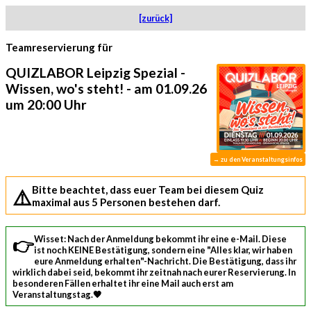
[zurück]
Teamreservierung für
QUIZLABOR Leipzig Spezial -
Wissen, wo's steht! - am 01.09.26
um 20:00 Uhr
→ zu den Veranstaltungsinfos
⚠️ Bitte beachtet, dass euer Team bei diesem Quiz
maximal aus 5 Personen bestehen darf.
👉 Wisset: Nach der Anmeldung bekommt ihr eine e-Mail. Diese
ist noch KEINE Bestätigung, sondern eine "Alles klar, wir haben
eure Anmeldung erhalten"-Nachricht. Die Bestätigung, dass ihr
wirklich dabei seid, bekommt ihr zeitnah nach eurer Reservierung. In
besonderen Fällen erhaltet ihr eine Mail auch erst am
Veranstaltungstag.🧡