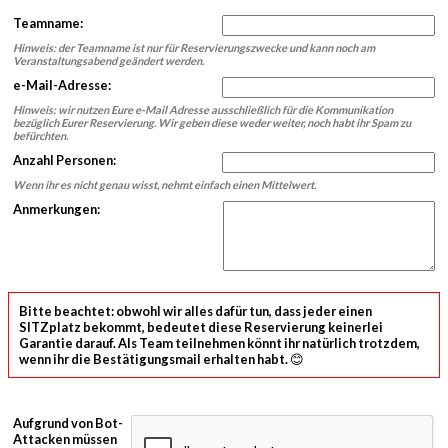
Teamname:
Hinweis: der Teamname ist nur für Reservierungszwecke und kann noch am
Veranstaltungsabend geändert werden.
e-Mail-Adresse:
Hinweis: wir nutzen Eure e-Mail Adresse ausschließlich für die Kommunikation
bezüglich Eurer Reservierung. Wir geben diese weder weiter, noch habt ihr Spam zu
befürchten.
Anzahl Personen:
Wenn ihr es nicht genau wisst, nehmt einfach einen Mittelwert.
Anmerkungen:
Bitte beachtet: obwohl wir alles dafür tun, dass jeder einen
SITZplatz bekommt, bedeutet diese Reservierung keinerlei
Garantie darauf. Als Team teilnehmen könnt ihr natürlich trotzdem,
wenn ihr die Bestätigungsmail erhalten habt. 😊
Aufgrund von Bot-
Attacken müssen