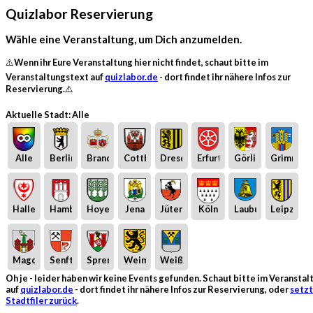
Quizlabor Reservierung
Wähle eine Veranstaltung, um Dich anzumelden.
⚠️Wenn ihr Eure Veranstaltung hier nicht findet, schaut bitte im
Veranstaltungstext auf
quizlabor.de
- dort findet ihr nähere Infos zur
Reservierung.⚠️
Aktuelle Stadt: Alle
Alle
Berlin
Brandenburg
Cottbus
Dresden
Erfurt
Görlitz
Grimma
Halle
Hamburg
Hoyerswerda
Jena
Jüterbog
Köln
Laubusch
Leipzig
Magdeburg
Senftenberg
Spremberg
Weimar
Weißwasser
Oh je - leider haben wir keine Events gefunden. Schaut bitte im Veransta
auf
quizlabor.de
- dort findet ihr nähere Infos zur Reservierung, oder
setzt
Stadtfiler zurück
.