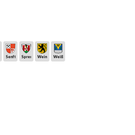
eburg
Senftenberg
Spremberg
Weimar
Weißwasser