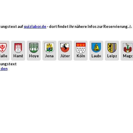
ltungstext auf
quizlabor.de
- dort findet ihr nähere Infos zur Reservierung.⚠️
alle
Hamburg
Hoyerswerda
Jena
Jüterbog
Köln
Laubusch
Leipzig
Magd
ltungstext
 den