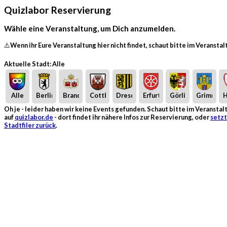
Quizlabor Reservierung
Wähle eine Veranstaltung, um Dich anzumelden.
⚠️Wenn ihr Eure Veranstaltung hier nicht findet, schaut bitte im Veransta
Aktuelle Stadt: Alle
Alle
Berlin
Brandenburg
Cottbus
Dresden
Erfurt
Görlitz
Grimma
H
Oh je - leider haben wir keine Events gefunden. Schaut bitte im Veransta
auf
quizlabor.de
- dort findet ihr nähere Infos zur Reservierung, oder
setzt
Stadtfiler zurück
.