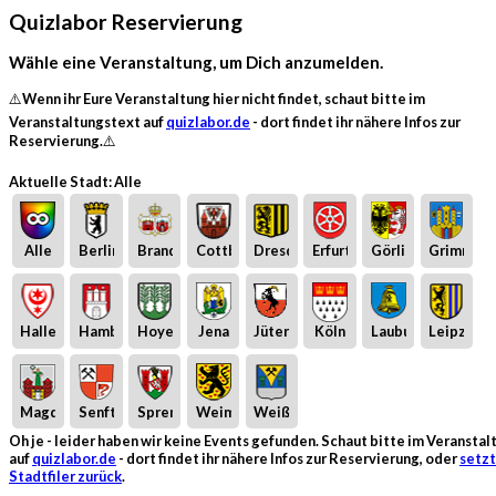
Quizlabor Reservierung
Wähle eine Veranstaltung, um Dich anzumelden.
⚠️Wenn ihr Eure Veranstaltung hier nicht findet, schaut bitte im
Veranstaltungstext auf
quizlabor.de
- dort findet ihr nähere Infos zur
Reservierung.⚠️
Aktuelle Stadt: Alle
Alle
Berlin
Brandenburg
Cottbus
Dresden
Erfurt
Görlitz
Grimma
Halle
Hamburg
Hoyerswerda
Jena
Jüterbog
Köln
Laubusch
Leipzig
Magdeburg
Senftenberg
Spremberg
Weimar
Weißwasser
Oh je - leider haben wir keine Events gefunden. Schaut bitte im Veransta
auf
quizlabor.de
- dort findet ihr nähere Infos zur Reservierung, oder
setzt
Stadtfiler zurück
.