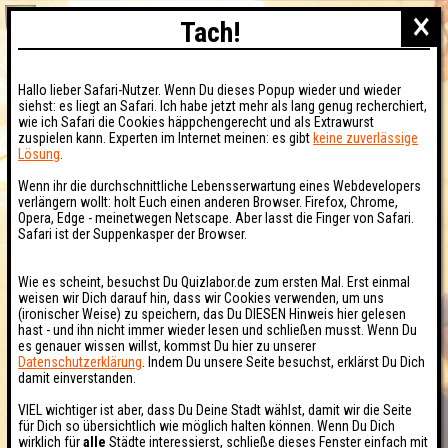
×
Tach!
Hallo lieber Safari-Nutzer. Wenn Du dieses Popup wieder und wieder
siehst: es liegt an Safari. Ich habe jetzt mehr als lang genug recherchiert,
wie ich Safari die Cookies häppchengerecht und als Extrawurst
zuspielen kann. Experten im Internet meinen: es gibt
keine zuverlässige
Lösung
.
Wenn ihr die durchschnittliche Lebensserwartung eines Webdevelopers
verlängern wollt: holt Euch einen anderen Browser. Firefox, Chrome,
Opera, Edge - meinetwegen Netscape. Aber lasst die Finger von Safari.
Safari ist der Suppenkasper der Browser.
Wie es scheint, besuchst Du Quizlabor.de zum ersten Mal. Erst einmal
weisen wir Dich darauf hin, dass wir Cookies verwenden, um uns
(ironischer Weise) zu speichern, das Du DIESEN Hinweis hier gelesen
hast - und ihn nicht immer wieder lesen und schließen musst. Wenn Du
es genauer wissen willst, kommst Du hier zu unserer
Datenschutzerklärung
. Indem Du unsere Seite besuchst, erklärst Du Dich
damit einverstanden.
VIEL wichtiger ist aber, dass Du Deine Stadt wählst, damit wir die Seite
für Dich so übersichtlich wie möglich halten können. Wenn Du Dich
wirklich für
alle
Städte interessierst, schließe dieses Fenster einfach mit