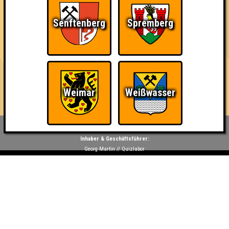
19
9
8
2
Senftenberg
Spremberg
6. Saftschubse 2000
16
10
3
3
6. Biraten
16
7
5
4
Weimar
Weißwasser
Inhaber & Geschäftsführer:
Georg Martin // Quizlabor
Sandower Straße 56
03046 Cottbus
info@quizlabor.de
Impressum:
Impressum
Datenschutz:
Datenschutzerklärung