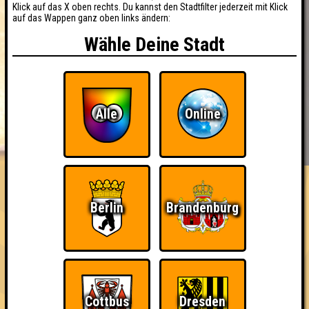
Klick auf das X oben rechts. Du kannst den Stadtfilter jederzeit mit Klick
auf das Wappen ganz oben links ändern:
Wähle Deine Stadt
Alle
Online
BUCHEN
RESERVIERUNG
HIGHSCORE
EVENTS
ÜBER UNS
FAQ
«
»
Seitenquiz Leipzig #57
Berlin
Brandenburg
"Die nackte Wahrheit!" · 23.11.2017 · Spizz | Markt 9
Info
Punkte
Angemeldete Teams
Cottbus
Dresden