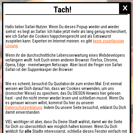
×
Tach!
Hallo lieber Safari-Nutzer. Wenn Du dieses Popup wieder und wieder
siehst: es liegt an Safari. Ich habe jetzt mehr als lang genug recherchiert,
wie ich Safari die Cookies häppchengerecht und als Extrawurst
zuspielen kann. Experten im Internet meinen: es gibt
keine zuverlässige
Lösung
.
Wenn ihr die durchschnittliche Lebensserwartung eines Webdevelopers
verlängern wollt: holt Euch einen anderen Browser. Firefox, Chrome,
Opera, Edge - meinetwegen Netscape. Aber lasst die Finger von Safari.
Safari ist der Suppenkasper der Browser.
Wie es scheint, besuchst Du Quizlabor.de zum ersten Mal. Erst einmal
weisen wir Dich darauf hin, dass wir Cookies verwenden, um uns
(ironischer Weise) zu speichern, das Du DIESEN Hinweis hier gelesen
hast - und ihn nicht immer wieder lesen und schließen musst. Wenn Du
es genauer wissen willst, kommst Du hier zu unserer
Datenschutzerklärung
. Indem Du unsere Seite besuchst, erklärst Du Dich
damit einverstanden.
VIEL wichtiger ist aber, dass Du Deine Stadt wählst, damit wir die Seite
für Dich so übersichtlich wie möglich halten können. Wenn Du Dich
wirklich für
alle
Städte interessierst, schließe dieses Fenster einfach mit