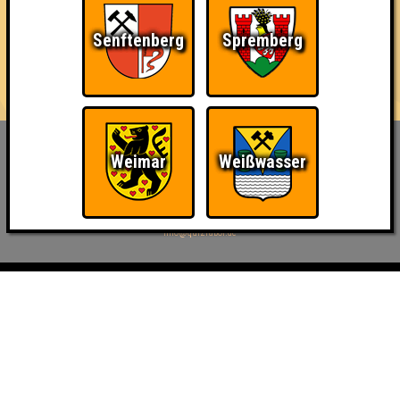
🕢 Einlass: 19:00 Uhr
🕗 Beginn: 20:00 Uhr
Senftenberg
Spremberg
💵 Eintritt: frei
🖐️ Voranmeldung empfohlen
Weimar
Weißwasser
Inhaber & Geschäftsführer:
Georg Martin // Quizlabor
Sandower Straße 56
03046 Cottbus
info@quizlabor.de
Impressum:
Impressum
Datenschutz:
Datenschutzerklärung
Facebook:
https://www.facebook.com/quizlabor
Instagram:
https://www.instagram.com/quizlabor/
Dienstag:
Berlin & Hamburg