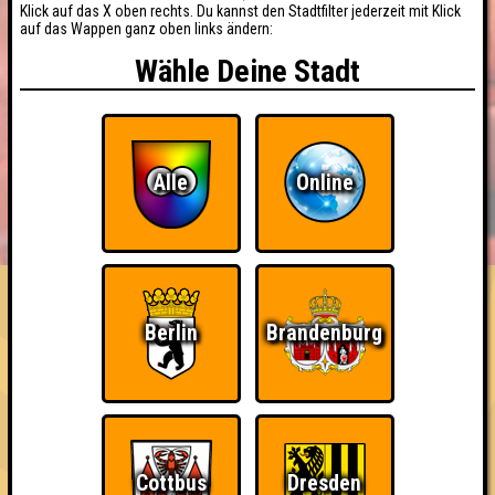
Klick auf das X oben rechts. Du kannst den Stadtfilter jederzeit mit Klick
auf das Wappen ganz oben links ändern:
Wähle Deine Stadt
Alle
Online
BUCHEN
RESERVIERUNG
HIGHSCORE
EVENTS
ÜBER UNS
FAQ
«
»
BINGO BINGO 2026
Berlin
Brandenburg
Benefiz Bingoabend für die Elternhilfe krebskranker Kinder ·
23.10.2026 · StuK
Info
Angemeldete Teams
Cottbus
Dresden