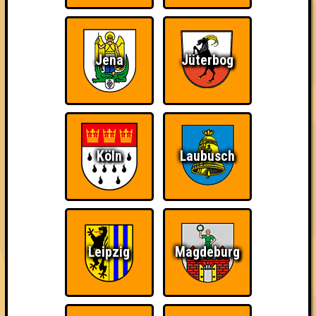
Es gibt einen Haufen Preise von unseren großartigen
Sponsoren zu gewinnen und gleichzeitig könnt ihr Gutes tun,
indem ihr einen Haufen Bingozettel kauft.
Jena
Jüterbog
Am Abend warten drei abwechslungsreiche Runden auf euch -
wie genau die aussehen, werden wir euch bald erzählen!
Ihr könnt euch als Team anmelden und bekommt einen festen
Tisch oder werdet als Einzelperson mit anderen
zusammengesetzt. Der Clou: Der Tisch mit den meisten
Zetteln pro Kopf gewinnt zusätzlich einen Sonderpreis. So
Köln
Laubusch
lohnt es sich gleich doppelt, Gas zu geben!
👉 Jetzt reservieren
Alle weiteren Infos zu Spielmodi, Preisen und Sponsoren gibt
es regelmäßig auf Instagram!
Leipzig
Magdeburg
== FAKTENCHECK ==
🏨 StuK (Leipziger Studentenkeller e.V.)
🚋 Nürnberger Straße 42 | 04103 Leipzig
📅 23.10.2026