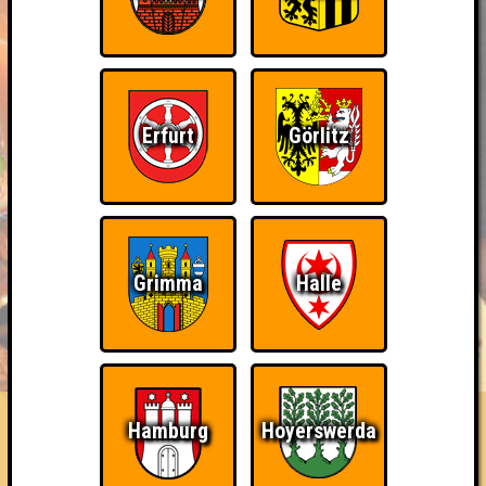
Erfurt
Görlitz
Grimma
Halle
BUCHEN
RESERVIERUNG
HIGHSCORE
EVENTS
ÜBER UNS
FAQ
Hamburg
Hoyerswerda
«
»
SOUNDCHECK No. 50 // Leipzig
Das Musikquiz im Biergarten Ilses Erika · 23.07.2026 · Ilses