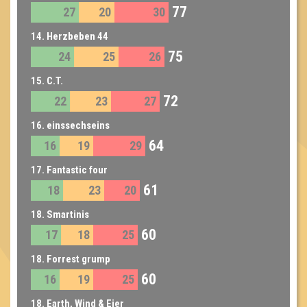
77
27
20
30
14. Herzbeben 44
75
24
25
26
15. C.T.
72
22
23
27
16. einssechseins
64
16
19
29
17. Fantastic four
61
18
23
20
18. Smartinis
60
17
18
25
18. Forrest grump
60
16
19
25
18. Earth, Wind & Eier