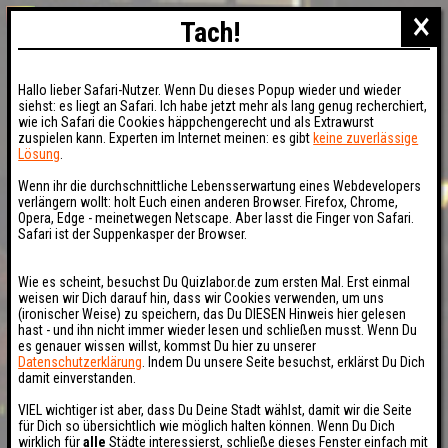
×
Tach!
Hallo lieber Safari-Nutzer. Wenn Du dieses Popup wieder und wieder
siehst: es liegt an Safari. Ich habe jetzt mehr als lang genug recherchiert,
wie ich Safari die Cookies häppchengerecht und als Extrawurst
zuspielen kann. Experten im Internet meinen: es gibt
keine zuverlässige
Lösung
.
Wenn ihr die durchschnittliche Lebensserwartung eines Webdevelopers
verlängern wollt: holt Euch einen anderen Browser. Firefox, Chrome,
Opera, Edge - meinetwegen Netscape. Aber lasst die Finger von Safari.
Safari ist der Suppenkasper der Browser.
Wie es scheint, besuchst Du Quizlabor.de zum ersten Mal. Erst einmal
weisen wir Dich darauf hin, dass wir Cookies verwenden, um uns
(ironischer Weise) zu speichern, das Du DIESEN Hinweis hier gelesen
hast - und ihn nicht immer wieder lesen und schließen musst. Wenn Du
es genauer wissen willst, kommst Du hier zu unserer
Datenschutzerklärung
. Indem Du unsere Seite besuchst, erklärst Du Dich
damit einverstanden.
VIEL wichtiger ist aber, dass Du Deine Stadt wählst, damit wir die Seite
für Dich so übersichtlich wie möglich halten können. Wenn Du Dich
wirklich für
alle
Städte interessierst, schließe dieses Fenster einfach mit