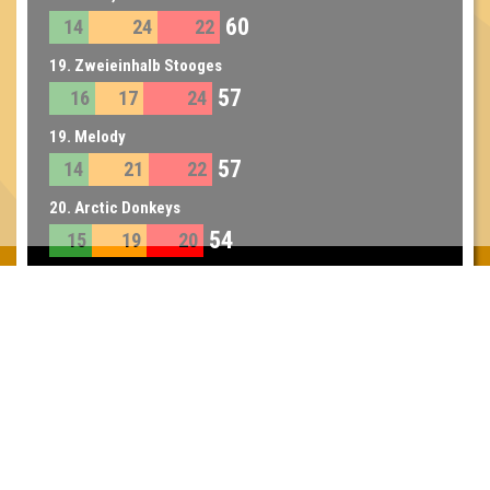
60
14
24
22
19. Zweieinhalb Stooges
57
16
17
24
19. Melody
57
14
21
22
20. Arctic Donkeys
54
15
19
20
20. Wir sind zu fünft
54
14
26
14
21. Clautin
53
15
18
20
22. Susis Quattros
51
18
14
19