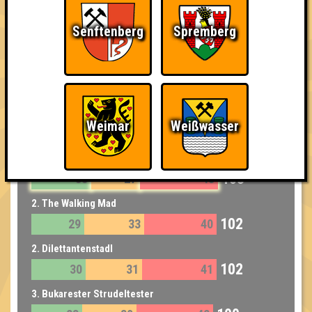
Senftenberg
Spremberg
Punkte
Weimar
Weißwasser
1. Schnelli Shit
103
33
27
43
2. The Walking Mad
102
29
33
40
2. Dilettantenstadl
102
30
31
41
3. Bukarester Strudeltester