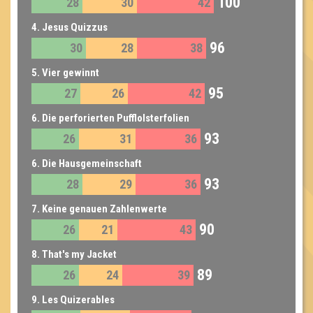
100
28
30
42
4. Jesus Quizzus
96
30
28
38
5. Vier gewinnt
95
27
26
42
6. Die perforierten Pufflolsterfolien
93
26
31
36
6. Die Hausgemeinschaft
93
28
29
36
7. Keine genauen Zahlenwerte
90
26
21
43
8. That's my Jacket
89
26
24
39
9. Les Quizerables