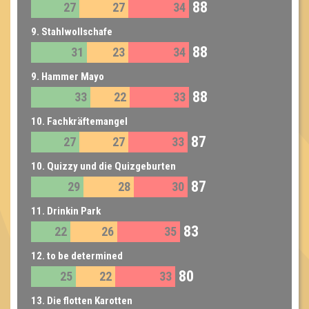
88
27
27
34
9. Stahlwollschafe
88
31
23
34
9. Hammer Mayo
88
33
22
33
10. Fachkräftemangel
87
27
27
33
10. Quizzy und die Quizgeburten
87
29
28
30
11. Drinkin Park
83
22
26
35
12. to be determined
80
25
22
33
13. Die flotten Karotten