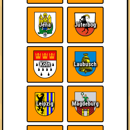
Erika
Info
Punkte
Angemeldete Teams
Jena
Jüterbog
Köln
Laubusch
Leipzig
Magdeburg