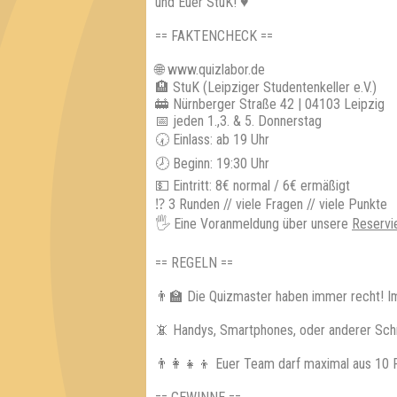
und Euer StuK! ♥
== FAKTENCHECK ==
🌐 www.quizlabor.de
🏨 StuK (Leipziger Studentenkeller e.V.)
🚋 Nürnberger Straße 42 | 04103 Leipzig
📅 jeden 1.,3. & 5. Donnerstag
🕢 Einlass: ab 19 Uhr
🕗 Beginn: 19:30 Uhr
💵 Eintritt: 8€ normal / 6€ ermäßigt
⁉ 3 Runden // viele Fragen // viele Punkte
🖐️ Eine Voranmeldung über unsere
Reservi
== REGELN ==
👨‍🏫 Die Quizmaster haben immer recht! I
📵 Handys, Smartphones, oder anderer Sch
👨‍👩‍👧‍👦 Euer Team darf maximal aus 10