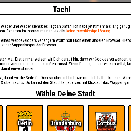
Tach!
wieder und wieder siehst: es liegt an Safari. Ich habe jetzt mehr als lang genug 
nn. Experten im Internet meinen: es gibt
keine zuverlässige Lösung
.
 eines Webdevelopers verlängern wollt: holt Euch einen anderen Browser. Fire
i ist der Suppenkasper der Browser.
sten Mal. Erst einmal weisen wir Dich darauf hin, dass wir Cookies verwenden, 
t immer wieder lesen und schließen musst. Wenn Du es genauer wissen willst, 
h damit einverstanden.
st, damit wir die Seite für Dich so übersichtlich wie möglich halten können. Wen
 X oben rechts. Du kannst den Stadtfilter jederzeit mit Klick auf das Wappen gan
Wähle Deine Stadt
Berlin
Brandenburg
Cottbus