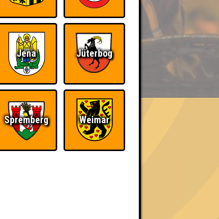
Jena
Jüterbog
BER UNS
«
»
Spremberg
Weimar