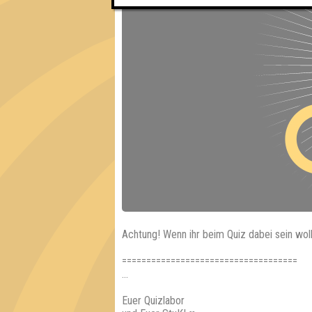
Achtung! Wenn ihr beim Quiz dabei sein wol
====================================
...
Euer Quizlabor