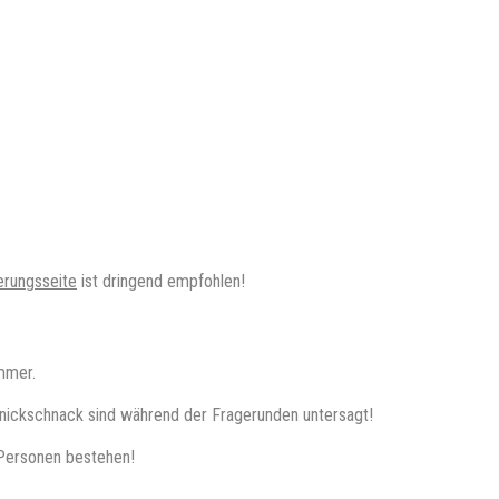
erungsseite
ist dringend empfohlen!
mmer.
nickschnack sind während der Fragerunden untersagt!
 Personen bestehen!