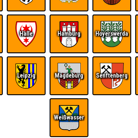
Halle
Hamburg
Hoyerswerda
Ü
FAQ
BUCHEN
RESERVIERUNG
HIGHSCORE
S
Leipzig
Magdeburg
Senftenberg
Weißwasser