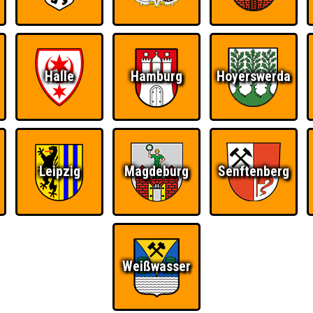
Halle
Hamburg
Hoyerswerda
Leipzig
Magdeburg
Senftenberg
Weißwasser
Ü
FAQ
BUCHEN
RESERVIERUNG
HIGHSCORE