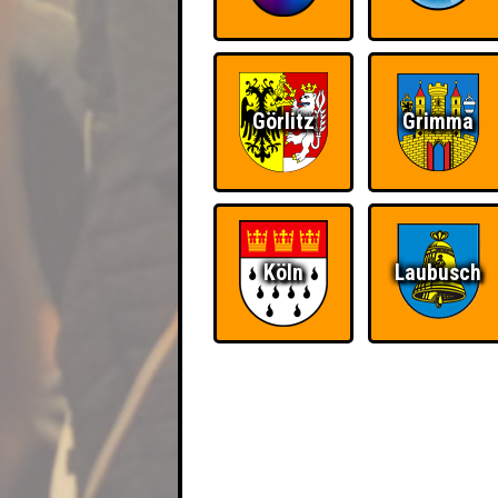
Görlitz
Grimma
Köln
Laubusch