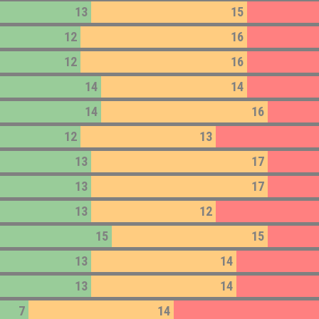
13
15
12
16
12
16
14
14
14
16
12
13
13
17
13
17
13
12
15
15
13
14
13
14
7
14