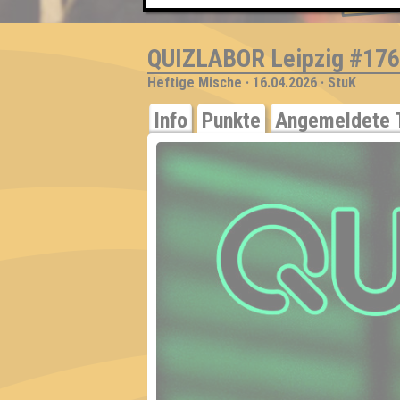
EVENT
QUIZLABOR Leipzig #176
Heftige Mische · 16.04.2026 · StuK
Info
Punkte
Angemeldete 