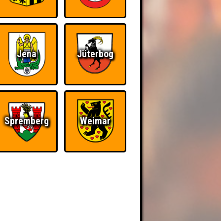
Jena
Jüterbog
Spremberg
Weimar
BER UNS