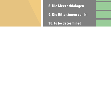
8. Die Meeresbiologen
9. Die Ritter:innen von Ni
10. to be determined
10. Wir hätten lernen sollen
11. E=mc Hammer
11. Die Olsenbande
11. Clautin
11. Quizzen for sun
12. Kmöööööö
13. Wieckers Füllung
14. Amaya