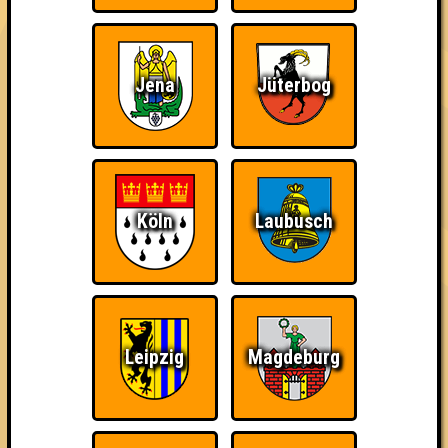
Gewinnt ihr, gibt es Schnaps, seid ihr mittelmäßig, gibt es
Schnaps, seid ihr glücklich, gibt es Schnaps. Kurzum: es gibt
Schnaps. Geschenkt.
Euer Quizlabor,
Jena
Jüterbog
Euer Hafenstube! ♥
== FAKTENCHECK ==
🌐 www.quizlabor.de
🏨 Hafenstube Weißwasser
🚋 Str. der Einheit 20 | 02943 Weißwasser/Oberlausitz
Köln
Laubusch
📅 jeden 2. oder 3. Samstag im Monat
🕢 Einlass: 19:30 Uhr
🕗 Beginn: 20:15 Uhr
💵 Eintritt: 8€
⁉ 3 Runden // 30 Fragen // 60 Punkte
Leipzig
Magdeburg
== REGELN ==
👨‍🏫 Die Quizmaster haben immer recht! Immer.
📵 Handys, Smartphones, oder anderer Schnickschnack sind