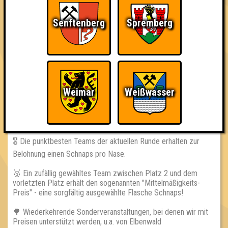
während der Fragerunden untersagt!
Senftenberg
Spremberg
👨‍👩‍👧‍👦 Euer Team darf maximal aus 10 Personen bestehen!
== GEWINNE ==
📈 Jedes teilnehmende Team erhält einen ewig währenden
Platz in unserer Highscore-Tabelle auf www.quizlabor.de.
Weimar
Weißwasser
🏆 Die Sieger des Abends erhalten eine besondere "Trophäe
des Wissens"! Wenn vorher angekündigt auch mit wechselnden
Extrapreisen.
🎖 Die punktbesten Teams der aktuellen Runde erhalten zur
Belohnung einen Schnaps pro Nase.
🥉 Ein zufällig gewähltes Team zwischen Platz 2 und dem
vorletzten Platz erhält den sogenannten "Mittelmäßigkeits-
Preis" - eine sorgfältig ausgewählte Flasche Schnaps!
🌳 Wiederkehrende Sonderveranstaltungen, bei denen wir mit
Preisen unterstützt werden, u.a. von Elbenwald