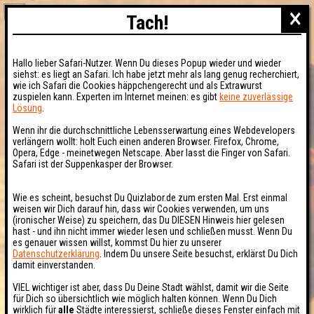
×
Tach!
Hallo lieber Safari-Nutzer. Wenn Du dieses Popup wieder und wieder
siehst: es liegt an Safari. Ich habe jetzt mehr als lang genug recherchiert,
wie ich Safari die Cookies häppchengerecht und als Extrawurst
zuspielen kann. Experten im Internet meinen: es gibt
keine zuverlässige
Lösung
.
Wenn ihr die durchschnittliche Lebensserwartung eines Webdevelopers
verlängern wollt: holt Euch einen anderen Browser. Firefox, Chrome,
Opera, Edge - meinetwegen Netscape. Aber lasst die Finger von Safari.
Safari ist der Suppenkasper der Browser.
Wie es scheint, besuchst Du Quizlabor.de zum ersten Mal. Erst einmal
weisen wir Dich darauf hin, dass wir Cookies verwenden, um uns
(ironischer Weise) zu speichern, das Du DIESEN Hinweis hier gelesen
hast - und ihn nicht immer wieder lesen und schließen musst. Wenn Du
es genauer wissen willst, kommst Du hier zu unserer
Datenschutzerklärung
. Indem Du unsere Seite besuchst, erklärst Du Dich
damit einverstanden.
VIEL wichtiger ist aber, dass Du Deine Stadt wählst, damit wir die Seite
für Dich so übersichtlich wie möglich halten können. Wenn Du Dich
wirklich für
alle
Städte interessierst, schließe dieses Fenster einfach mit