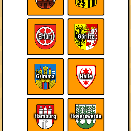
Erfurt
Görlitz
==== JETZT TISCH RESERVIEREN: hafenstube@skz-telux.de
====
Grimma
Halle
...
Ansonsten gilt wie immer: In drei aufregenden Runden ballern
euch die Quizmaster allerlei Fragen zu allerlei Sachen, sowie
wahnsinnige Bilderrätsel, Computerstimmen und andere
Spielchen um die Ohren!
Hamburg
Hoyerswerda
Schnapp dir deine klügsten und trinkfestesten Freunde und
zeigt den anderen Teams, wo der Frosch die Locken hat.