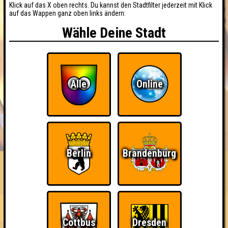
Klick auf das X oben rechts. Du kannst den Stadtfilter jederzeit mit Klick
auf das Wappen ganz oben links ändern:
Wähle Deine Stadt
Alle
Online
BUCHEN
RESERVIERUNG
HIGHSCORE
EVENTS
ÜBER UNS
FAQ
Berlin
Brandenburg
«
»
QUIZLABOR Weißwasser #50
· 24.10.2026 · Hafenstube
Info
Angemeldete Teams
Cottbus
Dresden