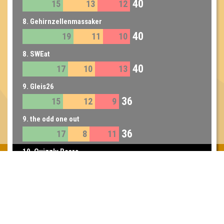
40
15
13
12
8. Gehirnzellenmassaker
40
19
11
10
8. SWEat
40
17
10
13
9. Gleis26
36
15
12
9
9. the odd one out
36
17
8
11
10. Quizzly Bears
35
12
11
12
11. Quizzards
34
13
12
9
12. Michi und Tobi