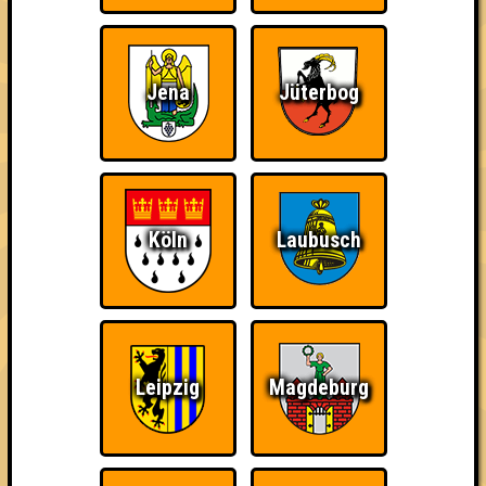
Jena
Jüterbog
Punkte
Köln
Laubusch
1. Sherlock Homies
50
18
16
16
2. Quizschutzfaktor 50
Leipzig
Magdeburg
48
17
15
16
2. Die Kognitiven Kollateralschäden
48
20
14
14