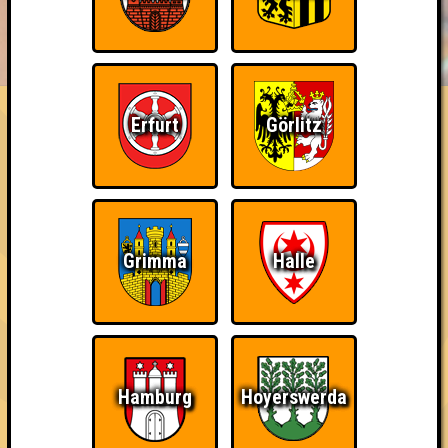
BUCHEN
RESERVIERUNG
HIGHSCORE
EVENTS
ÜBER UNS
FAQ
Erfurt
Görlitz
«
»
QUIZLABOR Erfurt #10
New Quiz - New Me · 20.01.2026 · Kickerkeller
Info
Punkte
Angemeldete Teams
Grimma
Halle
Hamburg
Hoyerswerda