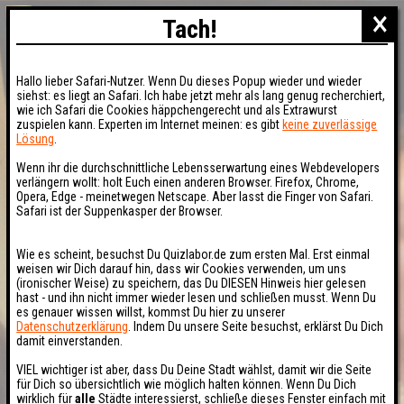
×
Tach!
Hallo lieber Safari-Nutzer. Wenn Du dieses Popup wieder und wieder
siehst: es liegt an Safari. Ich habe jetzt mehr als lang genug recherchiert,
wie ich Safari die Cookies häppchengerecht und als Extrawurst
zuspielen kann. Experten im Internet meinen: es gibt
keine zuverlässige
Lösung
.
Wenn ihr die durchschnittliche Lebensserwartung eines Webdevelopers
verlängern wollt: holt Euch einen anderen Browser. Firefox, Chrome,
Opera, Edge - meinetwegen Netscape. Aber lasst die Finger von Safari.
Safari ist der Suppenkasper der Browser.
Wie es scheint, besuchst Du Quizlabor.de zum ersten Mal. Erst einmal
weisen wir Dich darauf hin, dass wir Cookies verwenden, um uns
(ironischer Weise) zu speichern, das Du DIESEN Hinweis hier gelesen
hast - und ihn nicht immer wieder lesen und schließen musst. Wenn Du
es genauer wissen willst, kommst Du hier zu unserer
Datenschutzerklärung
. Indem Du unsere Seite besuchst, erklärst Du Dich
damit einverstanden.
VIEL wichtiger ist aber, dass Du Deine Stadt wählst, damit wir die Seite
für Dich so übersichtlich wie möglich halten können. Wenn Du Dich
wirklich für
alle
Städte interessierst, schließe dieses Fenster einfach mit