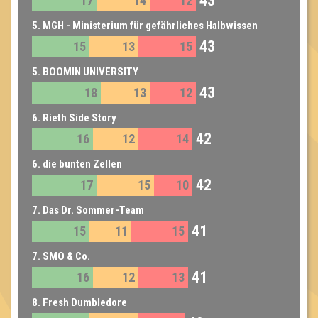
43
17
14
12
5. MGH - Ministerium für gefährliches Halbwissen
43
15
13
15
5. BOOMIN UNIVERSITY
43
18
13
12
6. Rieth Side Story
42
16
12
14
6. die bunten Zellen
42
17
15
10
7. Das Dr. Sommer-Team
41
15
11
15
7. SMO & Co.
41
16
12
13
8. Fresh Dumbledore