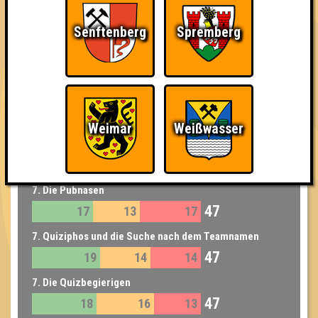
3. Smartinis
51
16
19
16
Senftenberg
Spremberg
4. IngressXF
50
19
17
14
5. 90er
49
18
16
15
Weimar
Weißwasser
6. NullPointerException
48
18
13
17
7. Die Pubnasen
47
17
13
17
7. Quiziphos und die Suche nach dem Teamnamen
47
19
14
14
7. Die Quizbegierigen
47
18
16
13