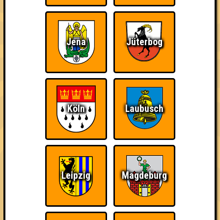
Jena
Jüterbog
Punkte
Köln
Laubusch
1. Hinten ist die Ente Fett
53
17
19
17
1. weiß nix
53
18
17
18
Leipzig
Magdeburg
2. Rugbyjenakommtvorbei
52
20
17
15