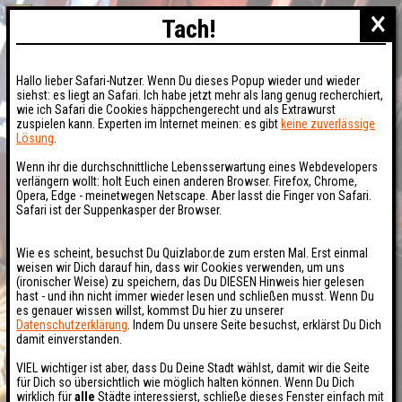
×
Tach!
Hallo lieber Safari-Nutzer. Wenn Du dieses Popup wieder und wieder
siehst: es liegt an Safari. Ich habe jetzt mehr als lang genug recherchiert,
wie ich Safari die Cookies häppchengerecht und als Extrawurst
zuspielen kann. Experten im Internet meinen: es gibt
keine zuverlässige
Lösung
.
Wenn ihr die durchschnittliche Lebensserwartung eines Webdevelopers
verlängern wollt: holt Euch einen anderen Browser. Firefox, Chrome,
Opera, Edge - meinetwegen Netscape. Aber lasst die Finger von Safari.
Safari ist der Suppenkasper der Browser.
Wie es scheint, besuchst Du Quizlabor.de zum ersten Mal. Erst einmal
weisen wir Dich darauf hin, dass wir Cookies verwenden, um uns
(ironischer Weise) zu speichern, das Du DIESEN Hinweis hier gelesen
hast - und ihn nicht immer wieder lesen und schließen musst. Wenn Du
es genauer wissen willst, kommst Du hier zu unserer
Datenschutzerklärung
. Indem Du unsere Seite besuchst, erklärst Du Dich
damit einverstanden.
VIEL wichtiger ist aber, dass Du Deine Stadt wählst, damit wir die Seite
für Dich so übersichtlich wie möglich halten können. Wenn Du Dich
wirklich für
alle
Städte interessierst, schließe dieses Fenster einfach mit