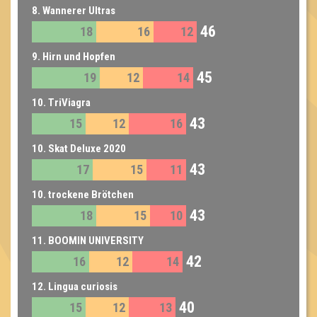
8. Wannerer Ultras
46
18
16
12
9. Hirn und Hopfen
45
19
12
14
10. TriViagra
43
15
12
16
10. Skat Deluxe 2020
43
17
15
11
10. trockene Brötchen
43
18
15
10
11. BOOMIN UNIVERSITY
42
16
12
14
12. Lingua curiosis
40
15
12
13