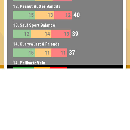
12. Peanut Butter Bandits
40
15
13
12
13. Sauf Sport Balance
39
12
14
13
14. Currywurst & Friends
37
15
11
11
14. Pellkartoffeln
37
14
11
12
15. Die OFFenBARung
36
15
8
13
16. Die KnoffOffShow
33
14
9
10