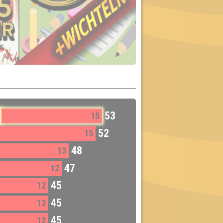
53
15
52
15
48
13
47
12
45
12
45
13
45
12