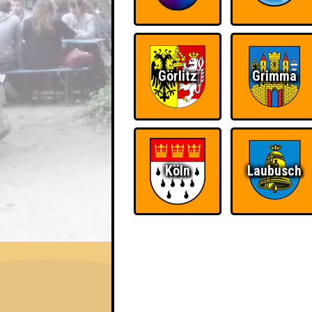
Görlitz
Grimma
Köln
Laubusch
EVENT
QUIZLABOR Halle #88
Bye bye 2025 · 11.12.2025 · Hollys Big Bar