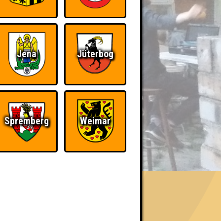
Jena
Jüterbog
Spremberg
Weimar
BER UNS
«
»