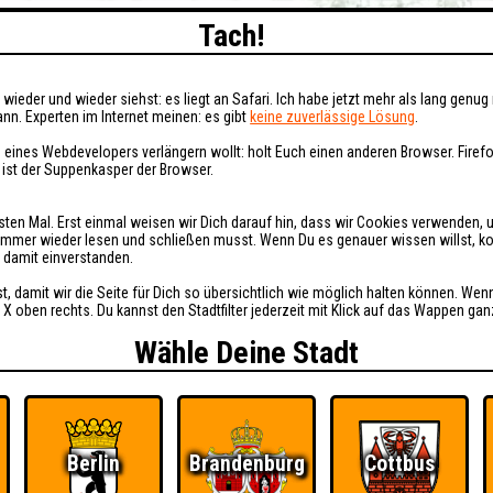
Tach!
wieder und wieder siehst: es liegt an Safari. Ich habe jetzt mehr als lang genug 
nn. Experten im Internet meinen: es gibt
keine zuverlässige Lösung
.
 eines Webdevelopers verlängern wollt: holt Euch einen anderen Browser. Fire
i ist der Suppenkasper der Browser.
sten Mal. Erst einmal weisen wir Dich darauf hin, dass wir Cookies verwenden, 
t immer wieder lesen und schließen musst. Wenn Du es genauer wissen willst, 
h damit einverstanden.
st, damit wir die Seite für Dich so übersichtlich wie möglich halten können. Wen
 X oben rechts. Du kannst den Stadtfilter jederzeit mit Klick auf das Wappen gan
Wähle Deine Stadt
Berlin
Brandenburg
Cottbus