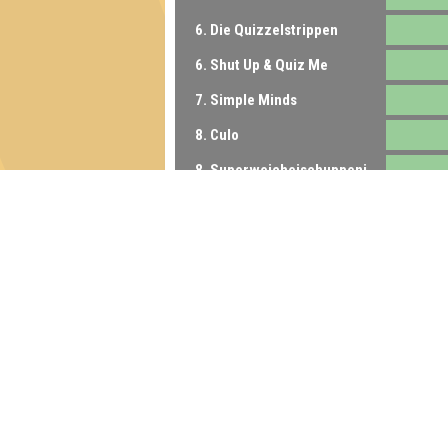
6. Die Quizzelstrippen
6. Shut Up & Quiz Me
7. Simple Minds
8. Culo
8. Superweicheischuppenjunior
9. Quizzlybären
9. Die sieben von der Tankstelle
10. Synapsensisters
11. Geh'n Sie mir nicht auf den Keks
Inhaber & Geschäftsführer:
Georg Martin // Quizlabor