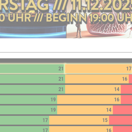
21
17
21
16
21
14
19
16
19
14
17
15
17
16