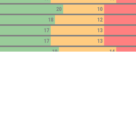
20
10
18
12
17
13
17
13
19
14
18
12
20
11
17
11
10
17
9
11
Impressum:
Impressum