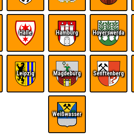
Halle
Hamburg
Hoyerswerda
Leipzig
Magdeburg
Senftenberg
Ü
FAQ
BUCHEN
RESERVIERUNG
HIGHSCORE
S
Weißwasser