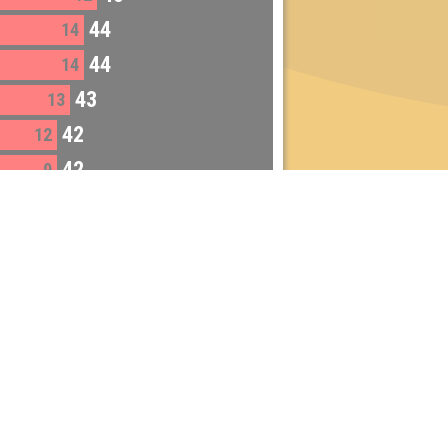
44
14
44
14
43
13
42
12
42
9
41
11
41
10
38
37
Dienstag:
Berlin & Hamburg
Mittwoch:
Dresden & Köln