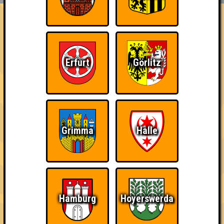
FAQ
«
»
QUIZLABOR Jena #34
Spezial: Cooltur - Die hohe Kunst des Wissens · 08.06.2026 ·
OFF Bar
Erfurt
Görlitz
Info
Punkte
Angemeldete Teams
Grimma
Halle
Hamburg
Hoyerswerda