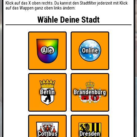
Klick auf das X oben rechts. Du kannst den Stadtfilter jederzeit mit Klick
auf das Wappen ganz oben links ändern:
Wähle Deine Stadt
Alle
Online
Berlin
Brandenburg
BUCHEN
RESERVIERUNG
HIGHSCORE
EVENTS
Cottbus
Dresden
ÜBER UNS