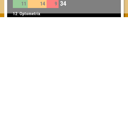
34
11
14
9
12. Optometrix
31
11
12
8
13. Gruppe 7
30
9
11
10
Inhaber & Geschäftsführer:
Georg Martin // Quizlabor
Sandower Straße 56
03046 Cottbus
info@quizlabor.de
Impressum:
Impressum
Datenschutz:
Datenschutzerklärung
Facebook:
https://www.facebook.com/quizlabor