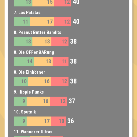
40
13
15
12
7. Las Patatas
40
11
17
12
8. Peanut Butter Bandits
38
13
13
12
8. Die OFFenBARung
38
14
13
11
8. Die Einhörner
38
10
16
12
9. Hippie Punks
37
9
16
12
10. Sputnik
36
9
17
10
11. Wannerer Ultras