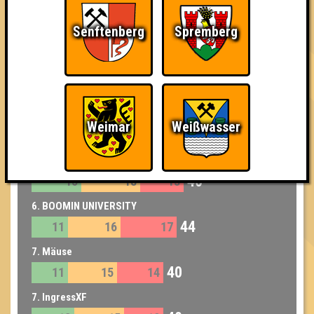
3. Die Quizbegierigen
Senftenberg
Spremberg
51
14
20
17
3. D19
51
14
20
17
4. Quizziphos quält querulantische Querdenker
Weimar
Weißwasser
49
15
16
18
5. Pellkartoffeln
46
15
18
13
6. BOOMIN UNIVERSITY
44
11
16
17
7. Mäuse
40
11
15
14
7. IngressXF