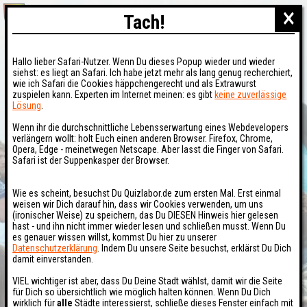
×
Tach!
Hallo lieber Safari-Nutzer. Wenn Du dieses Popup wieder und wieder
siehst: es liegt an Safari. Ich habe jetzt mehr als lang genug recherchiert,
wie ich Safari die Cookies häppchengerecht und als Extrawurst
zuspielen kann. Experten im Internet meinen: es gibt
keine zuverlässige
Lösung
.
Wenn ihr die durchschnittliche Lebensserwartung eines Webdevelopers
verlängern wollt: holt Euch einen anderen Browser. Firefox, Chrome,
Opera, Edge - meinetwegen Netscape. Aber lasst die Finger von Safari.
Safari ist der Suppenkasper der Browser.
Wie es scheint, besuchst Du Quizlabor.de zum ersten Mal. Erst einmal
weisen wir Dich darauf hin, dass wir Cookies verwenden, um uns
(ironischer Weise) zu speichern, das Du DIESEN Hinweis hier gelesen
hast - und ihn nicht immer wieder lesen und schließen musst. Wenn Du
es genauer wissen willst, kommst Du hier zu unserer
Datenschutzerklärung
. Indem Du unsere Seite besuchst, erklärst Du Dich
damit einverstanden.
VIEL wichtiger ist aber, dass Du Deine Stadt wählst, damit wir die Seite
für Dich so übersichtlich wie möglich halten können. Wenn Du Dich
wirklich für
alle
Städte interessierst, schließe dieses Fenster einfach mit