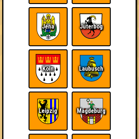
Jena
Jüterbog
Punkte
Köln
Laubusch
1. Die Pubnasen
57
17
22
18
1. TriViagra
57
16
21
20
2. Rudi
Leipzig
Magdeburg
55
15
20
20
2. NullPointerException
55
16
20
19