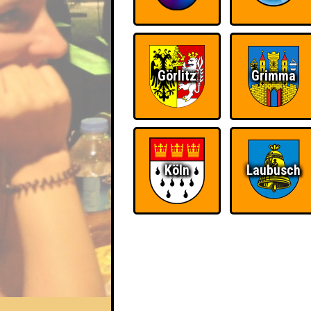
Görlitz
Grimma
Köln
Laubusch
EVENT