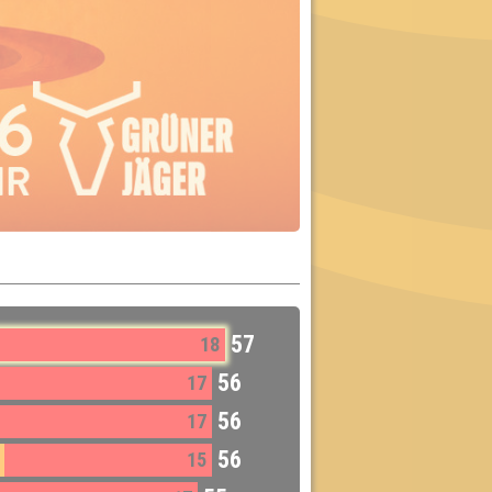
57
18
56
17
56
17
56
15