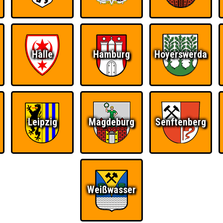
Halle
Hamburg
Hoyerswerda
Leipzig
Magdeburg
Senftenberg
Ü
FAQ
BUCHEN
Weißwasser
RESERVIERUNG
HIGHSCORE
S