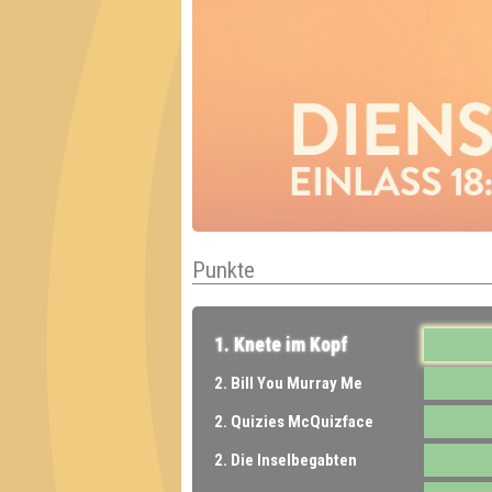
Punkte
1. Knete im Kopf
2. Bill You Murray Me
2. Quizies McQuizface
2. Die Inselbegabten