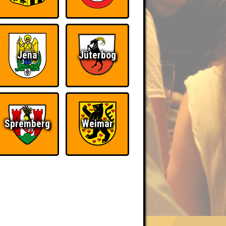
Jena
Jüterbog
Spremberg
Weimar
BER UNS