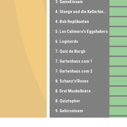
3. GameEinsam
4. Stange und die Kellerkinder
4. Bob Replikanten
5. Los Calimero's Eggshakers
6. Loginerds
7. Quiz de Burgh
7. Gartenhaus.com 1
7. Gartenhaus.com 2
8. Schanz'n'Roses
8. Drei Muskelbiere
8. Quiztopher
9. Gehirnstuem
10. Die 8-armigen Dingdongs