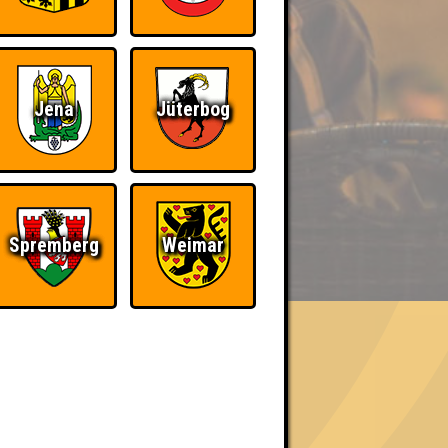
Jena
Jüterbog
BER UNS
Spremberg
Weimar
«
»