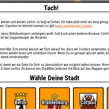
Tach!
wieder und wieder siehst: es liegt an Safari. Ich habe jetzt mehr als lang genug 
nn. Experten im Internet meinen: es gibt
keine zuverlässige Lösung
.
 eines Webdevelopers verlängern wollt: holt Euch einen anderen Browser. Fire
i ist der Suppenkasper der Browser.
sten Mal. Erst einmal weisen wir Dich darauf hin, dass wir Cookies verwenden, 
t immer wieder lesen und schließen musst. Wenn Du es genauer wissen willst, 
h damit einverstanden.
st, damit wir die Seite für Dich so übersichtlich wie möglich halten können. Wen
 X oben rechts. Du kannst den Stadtfilter jederzeit mit Klick auf das Wappen gan
Wähle Deine Stadt
Berlin
Brandenburg
Cottbus