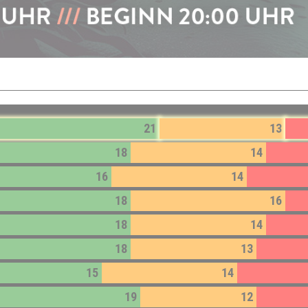
21
13
18
14
16
14
18
16
18
14
18
13
15
14
19
12