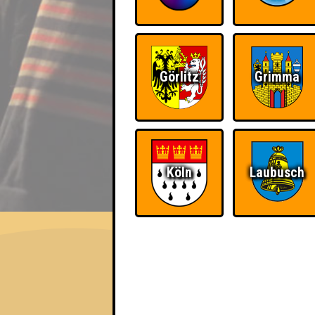
Görlitz
Grimma
Köln
Laubusch
EVENT
QUIZLABOR Magdeburg 
Quiz in Sicht! · 26.05.2026 · Insel der Jug
Info
Punkte
Angemeldete 