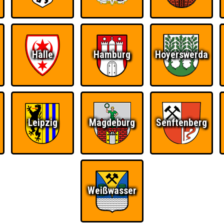
Halle
Hamburg
Hoyerswerda
Ü
Leipzig
Magdeburg
Senftenberg
FAQ
BUCHEN
RESERVIERUNG
HIGHSCORE
S
#1
end
Weißwasser
Teams