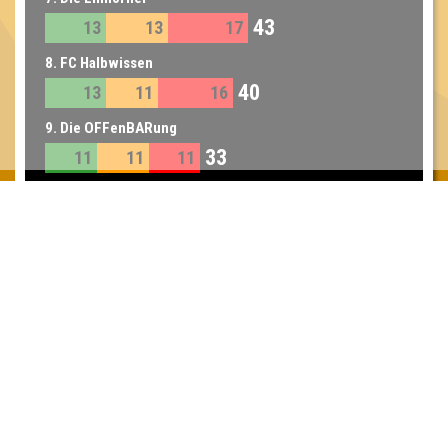
43
13
13
17
8. FC Halbwissen
40
13
11
16
9. Die OFFenBARung
33
11
11
11
Inhaber & Geschäftsführer:
Georg Martin // Quizlabor
Sandower Straße 56
03046 Cottbus
info@quizlabor.de
Impressum:
Impressum
Datenschutz:
Datenschutzerklärung