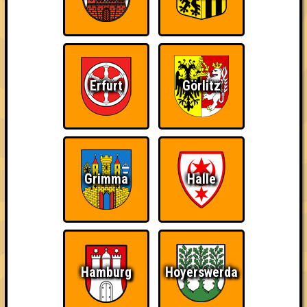
Deutschlandspiels · 29.06.2026 · OFF Bar
Info
Punkte
Angemeldete Teams
Erfurt
Görlitz
Grimma
Halle
Hamburg
Hoyerswerda