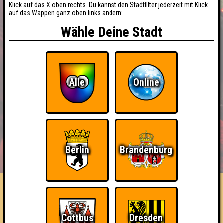
Klick auf das X oben rechts. Du kannst den Stadtfilter jederzeit mit Klick
auf das Wappen ganz oben links ändern:
Wähle Deine Stadt
Alle
Online
BUCHEN
RESERVIERUNG
Berlin
Brandenburg
HIGHSCORE
EVENTS
ÜBER UNS
FAQ
«
»
QUIZLABOR Jena #36
Fußball Spezial! Anschließend Übertragung des
Cottbus
Dresden