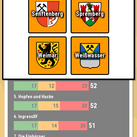
54
15
15
24
Senftenberg
Spremberg
3. BOOMIN UNIVERSITY
54
16
14
24
3. Las Patatas
54
16
17
21
Weimar
Weißwasser
4. Skat Deluxe 2020
53
17
16
20
5. 90er
52
17
12
23
5. Hopfen und Hacke
52
17
15
20
6. IngressXF
51
17
14
20
7. Die Einhörner