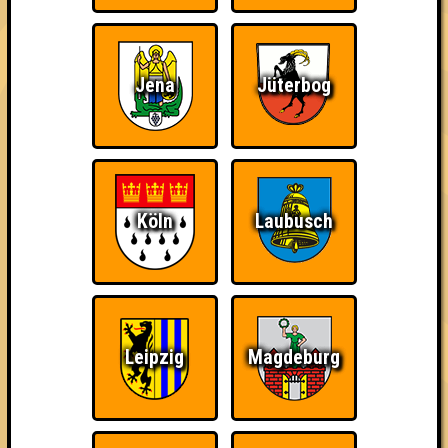
Punkte
Jena
Jüterbog
1. Wannerer Ultras
57
19
17
21
2. Die Pubnasen
56
17
17
22
Köln
Laubusch
2. Rugbyjenakommtvorbei
56
17
16
23
2. Die Quizbegierigen
56
19
16
21
Leipzig
Magdeburg
2. Currywurst & Friends
56
15
18
23
3. Quizzards FC