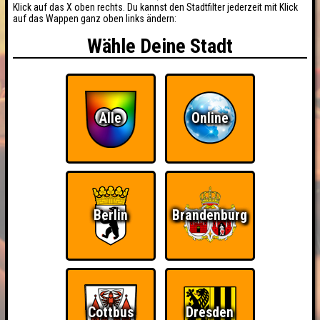
Klick auf das X oben rechts. Du kannst den Stadtfilter jederzeit mit Klick
auf das Wappen ganz oben links ändern:
Wähle Deine Stadt
Alle
Online
Berlin
Brandenburg
BUCHEN
Cottbus
Dresden
RESERVIERUNG