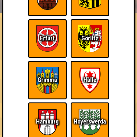
HIGHSCORE
EVENTS
ÜBER UNS
FAQ
«
»
QUIZLABOR Hamburg #54
Erfurt
Görlitz
Bunte Blätter - Bunte Fragen · 14.10.2025 · Grüner Jäger
Info
Punkte
Angemeldete Teams
Grimma
Halle
Hamburg
Hoyerswerda