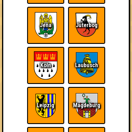
Jena
Jüterbog
Punkte
Köln
Laubusch
1. Stullenandis
46
12
16
18
1. GameEinsam
46
15
15
16
Leipzig
Magdeburg
1. Quizies McQuizface
46
13
18
15
2. Bill You Murray Me