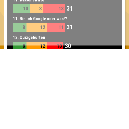
11. Wissenswirte
31
10
8
13
11. Bin ich Google oder was!?
31
8
12
11
12. Quizgeburten
30
8
12
10
13. Karina & Tamara
25
9
10
6
14. Teamgeist 40%Vol
23
6
9
8
Inhaber & Geschäftsführer:
Georg Martin // Quizlabor