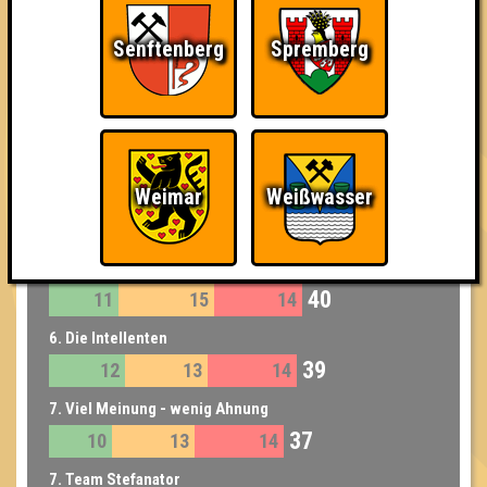
45
14
15
16
Senftenberg
Spremberg
3. Quiz de Burgh
44
12
16
16
4. Knete im Kopf
43
12
16
15
Weimar
Weißwasser
4. Stange und die Kellerkinder
43
12
15
16
5. Die 8-armigen Dingdongs
40
11
15
14
6. Die Intellenten
39
12
13
14
7. Viel Meinung - wenig Ahnung
37
10
13
14
7. Team Stefanator