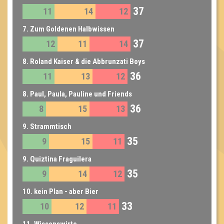
37
11
14
12
7. Zum Goldenen Halbwissen
37
12
11
14
8. Roland Kaiser & die Abbrunzati Boys
36
11
13
12
8. Paul, Paula, Pauline und Friends
36
8
15
13
9. Strammtisch
35
9
15
11
9. Quiztina Fraguilera
35
9
14
12
10. kein Plan - aber Bier
33
10
12
11