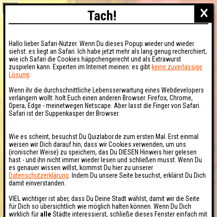
×
Tach!
Hallo lieber Safari-Nutzer. Wenn Du dieses Popup wieder und wieder
siehst: es liegt an Safari. Ich habe jetzt mehr als lang genug recherchiert,
wie ich Safari die Cookies häppchengerecht und als Extrawurst
zuspielen kann. Experten im Internet meinen: es gibt
keine zuverlässige
Lösung
.
Wenn ihr die durchschnittliche Lebensserwartung eines Webdevelopers
verlängern wollt: holt Euch einen anderen Browser. Firefox, Chrome,
Opera, Edge - meinetwegen Netscape. Aber lasst die Finger von Safari.
Safari ist der Suppenkasper der Browser.
Wie es scheint, besuchst Du Quizlabor.de zum ersten Mal. Erst einmal
weisen wir Dich darauf hin, dass wir Cookies verwenden, um uns
(ironischer Weise) zu speichern, das Du DIESEN Hinweis hier gelesen
hast - und ihn nicht immer wieder lesen und schließen musst. Wenn Du
es genauer wissen willst, kommst Du hier zu unserer
Datenschutzerklärung
. Indem Du unsere Seite besuchst, erklärst Du Dich
damit einverstanden.
VIEL wichtiger ist aber, dass Du Deine Stadt wählst, damit wir die Seite
für Dich so übersichtlich wie möglich halten können. Wenn Du Dich
wirklich für
alle
Städte interessierst, schließe dieses Fenster einfach mit