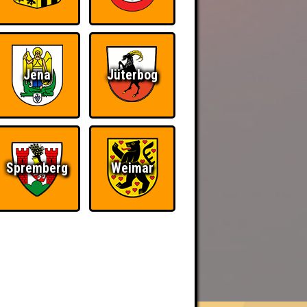
Jena
Jüterbog
Spremberg
Weimar
BER UNS