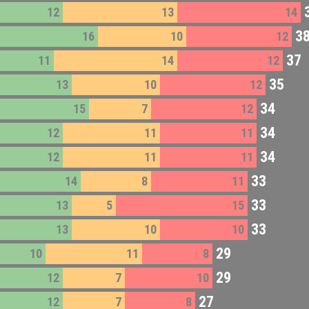
12
13
14
3
16
10
12
37
11
14
12
35
13
10
12
34
15
7
12
34
12
11
11
34
12
11
11
33
14
8
11
33
13
5
15
33
13
10
10
29
10
11
8
29
12
7
10
27
12
7
8