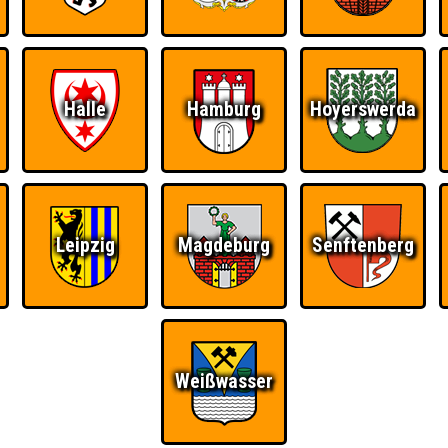
Halle
Hamburg
Hoyerswerda
Leipzig
Magdeburg
Senftenberg
Ü
Weißwasser
FAQ
BUCHEN
RESERVIERUNG
HIGHSCORE
S