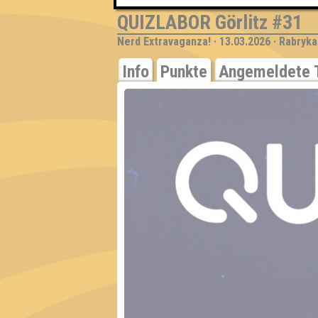
QUIZLABOR Görlitz #31
Nerd Extravaganza! · 13.03.2026 · Rabryka
Info
Punkte
Angemeldete 