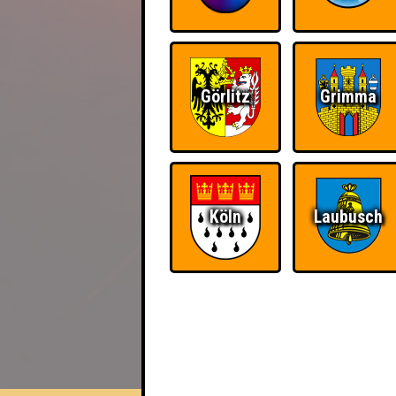
Görlitz
Grimma
Köln
Laubusch
EVENT