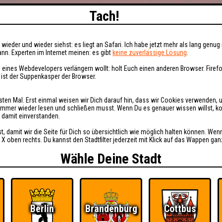
Tach!
wieder und wieder siehst: es liegt an Safari. Ich habe jetzt mehr als lang genug 
nn. Experten im Internet meinen: es gibt
keine zuverlässige Lösung
.
 eines Webdevelopers verlängern wollt: holt Euch einen anderen Browser. Fire
i ist der Suppenkasper der Browser.
sten Mal. Erst einmal weisen wir Dich darauf hin, dass wir Cookies verwenden, 
t immer wieder lesen und schließen musst. Wenn Du es genauer wissen willst, 
h damit einverstanden.
st, damit wir die Seite für Dich so übersichtlich wie möglich halten können. Wen
 X oben rechts. Du kannst den Stadtfilter jederzeit mit Klick auf das Wappen gan
Wähle Deine Stadt
Berlin
Brandenburg
Cottbus