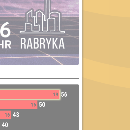
56
19
50
16
43
16
40