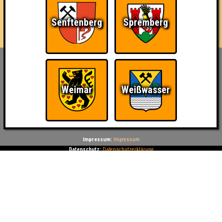
31
8
11
12
Senftenberg
Spremberg
Inhaber & Geschäftsführer:
Georg Martin // Quizlabor
Weimar
Weißwasser
Sandower Straße 56
03046 Cottbus
info@quizlabor.de
Impressum:
Impressum
Datenschutz:
Datenschutzerklärung
Facebook:
https://www.facebook.com/quizlabor
Instagram:
https://www.instagram.com/quizlabor/
Dienstag:
Berlin & Hamburg
Mittwoch:
Dresden & Köln
Donnerstag:
Halle, Leipzig & Cottbus