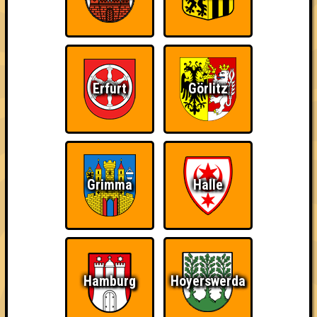
Erfurt
Görlitz
Punkte
1. Die Bolschemiezen
Grimma
Halle
45
14
14
17
2. Mein Lieblingsteam
44
14
14
16
3. Mangolds Beste
43
Hamburg
Hoyerswerda
12
15
16
4. Premium Resterampe