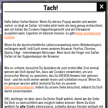
×
Tach!
Hallo lieber Safari-Nutzer. Wenn Du dieses Popup wieder und wieder
siehst: es liegt an Safari. Ich habe jetzt mehr als lang genug recherchiert,
wie ich Safari die Cookies häppchengerecht und als Extrawurst
zuspielen kann. Experten im Internet meinen: es gibt
keine zuverlässige
Lösung
.
Wenn ihr die durchschnittliche Lebensserwartung eines Webdevelopers
verlängern wollt: holt Euch einen anderen Browser. Firefox, Chrome,
Opera, Edge - meinetwegen Netscape. Aber lasst die Finger von Safari.
Safari ist der Suppenkasper der Browser.
Wie es scheint, besuchst Du Quizlabor.de zum ersten Mal. Erst einmal
weisen wir Dich darauf hin, dass wir Cookies verwenden, um uns
(ironischer Weise) zu speichern, das Du DIESEN Hinweis hier gelesen
hast - und ihn nicht immer wieder lesen und schließen musst. Wenn Du
es genauer wissen willst, kommst Du hier zu unserer
Datenschutzerklärung
. Indem Du unsere Seite besuchst, erklärst Du Dich
damit einverstanden.
VIEL wichtiger ist aber, dass Du Deine Stadt wählst, damit wir die Seite
für Dich so übersichtlich wie möglich halten können. Wenn Du Dich
wirklich für
alle
Städte interessierst, schließe dieses Fenster einfach mit