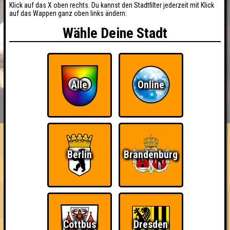
Klick auf das X oben rechts. Du kannst den Stadtfilter jederzeit mit Klick
auf das Wappen ganz oben links ändern:
Wähle Deine Stadt
Alle
Online
BUCHEN
RESERVIERUNG
HIGHSCORE
EVENTS
ÜBER UNS
FAQ
«
»
QUIZLABOR Erfurt #3
Berlin
Brandenburg
Die Stimmung ist im Keller · 04.06.2025 · Kickerkeller
Info
Punkte
Angemeldete Teams
Cottbus
Dresden