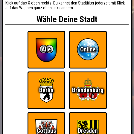
Klick auf das X oben rechts. Du kannst den Stadtfilter jederzeit mit Klick
auf das Wappen ganz oben links ändern:
Wähle Deine Stadt
Alle
Online
Berlin
Brandenburg
BUCHEN
RESERVIERUNG
HIGHSCORE
EVENTS
Cottbus
Dresden
ÜBER UNS
FAQ