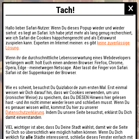
×
Tach!
Hallo lieber Safari-Nutzer. Wenn Du dieses Popup wieder und wieder
siehst: es liegt an Safari. Ich habe jetzt mehr als lang genug recherchiert,
wie ich Safari die Cookies häppchengerecht und als Extrawurst
zuspielen kann. Experten im Internet meinen: es gibt
keine zuverlässige
Lösung
.
Wenn ihr die durchschnittliche Lebensserwartung eines Webdevelopers
verlängern wollt: holt Euch einen anderen Browser. Firefox, Chrome,
Opera, Edge - meinetwegen Netscape. Aber lasst die Finger von Safari.
Safari ist der Suppenkasper der Browser.
Wie es scheint, besuchst Du Quizlabor.de zum ersten Mal. Erst einmal
weisen wir Dich darauf hin, dass wir Cookies verwenden, um uns
(ironischer Weise) zu speichern, das Du DIESEN Hinweis hier gelesen
hast - und ihn nicht immer wieder lesen und schließen musst. Wenn Du
es genauer wissen willst, kommst Du hier zu unserer
Datenschutzerklärung
. Indem Du unsere Seite besuchst, erklärst Du Dich
damit einverstanden.
VIEL wichtiger ist aber, dass Du Deine Stadt wählst, damit wir die Seite
für Dich so übersichtlich wie möglich halten können. Wenn Du Dich
wirklich für
alle
Städte interessierst, schließe dieses Fenster einfach mit