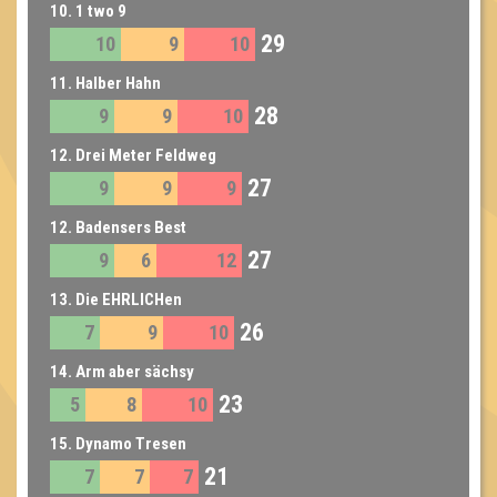
10. 1 two 9
29
10
9
10
11. Halber Hahn
28
9
9
10
12. Drei Meter Feldweg
27
9
9
9
12. Badensers Best
27
9
6
12
13. Die EHRLICHen
26
7
9
10
14. Arm aber sächsy
23
5
8
10
15. Dynamo Tresen
21
7
7
7