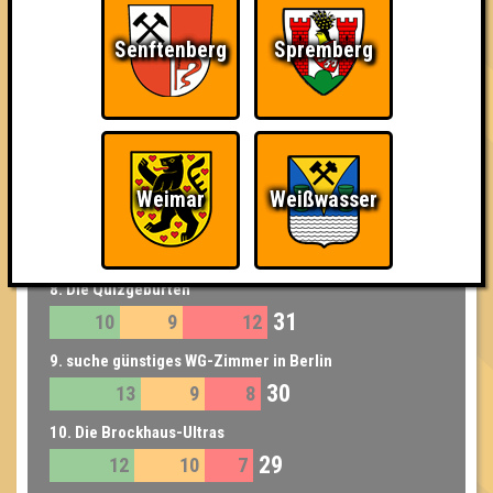
5. We drink and we know things
35
11
9
15
Senftenberg
Spremberg
5. QuizPR/CAS
35
10
12
13
6. Puzzles
34
11
11
12
Weimar
Weißwasser
7. Silke sagt Nein!
32
11
10
11
8. Die Quizgeburten
31
10
9
12
9. suche günstiges WG-Zimmer in Berlin
30
13
9
8
10. Die Brockhaus-Ultras
29
12
10
7