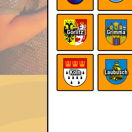
Görlitz
Grimma
EVENT
Köln
Laubusch
Nepomuk Quiznight #115
Das Kneipenquiz in Plagwitz · 15.07.2026
Info
Angemeldete Teams