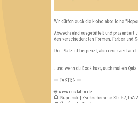
Wir dürfen euch die kleine aber feine "Nepo
Abwechselnd ausgetüftelt und präsentiert v
den verschiedensten Formen, Farben und S
Der Platz ist begrenzt, also reserviert am 
...und wenn du Bock hast, auch mal ein Qui
== FAKTEN ==
🌐 www.quizlabor.de
🏨 Nepomuk | Zschochersche Str. 57, 0422
📅 (fast) jede Woche
🕢 Einlass: 19:00 Uhr
🕗 Beginn: 19:30 Uhr
⁉ 5 Runden mit verschiedenen Kategorien