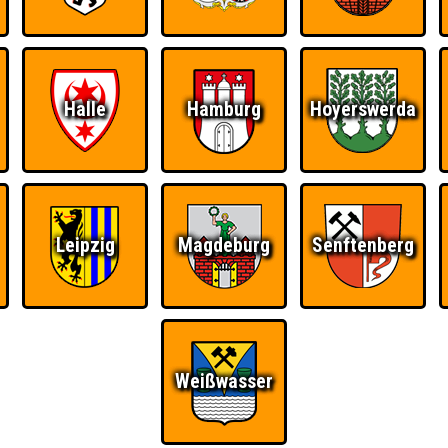
Halle
Hamburg
Hoyerswerda
Ü
FAQ
BUCHEN
RESERVIERUNG
HIGHSCORE
S
Leipzig
Magdeburg
Senftenberg
 · Nepomuk
Weißwasser