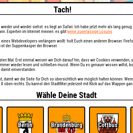
Tach!
wieder und wieder siehst: es liegt an Safari. Ich habe jetzt mehr als lang genug 
nn. Experten im Internet meinen: es gibt
keine zuverlässige Lösung
.
 eines Webdevelopers verlängern wollt: holt Euch einen anderen Browser. Fire
i ist der Suppenkasper der Browser.
sten Mal. Erst einmal weisen wir Dich darauf hin, dass wir Cookies verwenden, 
t immer wieder lesen und schließen musst. Wenn Du es genauer wissen willst, 
h damit einverstanden.
st, damit wir die Seite für Dich so übersichtlich wie möglich halten können. Wen
 X oben rechts. Du kannst den Stadtfilter jederzeit mit Klick auf das Wappen gan
Wähle Deine Stadt
Berlin
Brandenburg
Cottbus