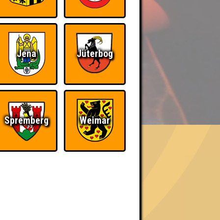
Jena
Jüterbog
BER UNS
Spremberg
Weimar
«
»