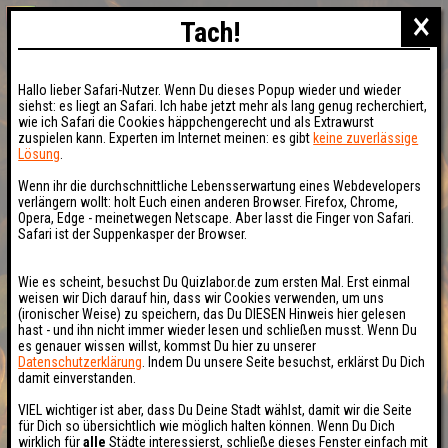
×
Tach!
Hallo lieber Safari-Nutzer. Wenn Du dieses Popup wieder und wieder
siehst: es liegt an Safari. Ich habe jetzt mehr als lang genug recherchiert,
wie ich Safari die Cookies häppchengerecht und als Extrawurst
zuspielen kann. Experten im Internet meinen: es gibt
keine zuverlässige
Lösung
.
Wenn ihr die durchschnittliche Lebensserwartung eines Webdevelopers
verlängern wollt: holt Euch einen anderen Browser. Firefox, Chrome,
Opera, Edge - meinetwegen Netscape. Aber lasst die Finger von Safari.
Safari ist der Suppenkasper der Browser.
Wie es scheint, besuchst Du Quizlabor.de zum ersten Mal. Erst einmal
weisen wir Dich darauf hin, dass wir Cookies verwenden, um uns
(ironischer Weise) zu speichern, das Du DIESEN Hinweis hier gelesen
hast - und ihn nicht immer wieder lesen und schließen musst. Wenn Du
es genauer wissen willst, kommst Du hier zu unserer
Datenschutzerklärung
. Indem Du unsere Seite besuchst, erklärst Du Dich
damit einverstanden.
VIEL wichtiger ist aber, dass Du Deine Stadt wählst, damit wir die Seite
für Dich so übersichtlich wie möglich halten können. Wenn Du Dich
wirklich für
alle
Städte interessierst, schließe dieses Fenster einfach mit