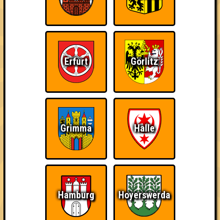
Erfurt
Görlitz
Grimma
Halle
Wir dürfen euch die kleine aber feine "Nepomuk Quiznight" in
Plagwitz präsentieren.
Hamburg
Hoyerswerda
Abwechselnd ausgetüftelt und präsentiert von unseren guten
Freunden Hiero, Felix, Eva & Richard erwarten euch fünf Runden