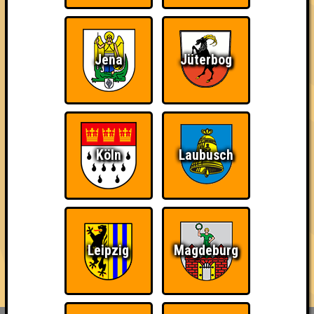
mit jeweils bis zu 10 Fragen in den verschiedensten Formen,
Farben und Schwierigkeitsgraden.
Der Platz ist begrenzt, also reserviert am besten schnell einen
Jena
Jüterbog
Tisch für euer Team, das maximal aus acht Personen bestehen
darf - Link in der Bio!
...und wenn du Bock hast, auch mal ein Quiz zu hosten, dann
melde dich einfach bei uns - wir sind immer auf der Suche nach
neuen Quizmaster*innen 🥰
Köln
Laubusch
== FAKTEN ==
🌐 www.quizlabor.de
🏨 Nepomuk | Zschochersche Str. 57, 04229 Leipzig
📅 (fast) jede Woche
🕢 Einlass: 19:00 Uhr
Leipzig
Magdeburg
🕗 Beginn: 19:30 Uhr
⁉ 5 Runden mit verschiedenen Kategorien