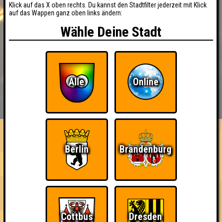
Klick auf das X oben rechts. Du kannst den Stadtfilter jederzeit mit Klick
auf das Wappen ganz oben links ändern:
Wähle Deine Stadt
Alle
Online
BUCHEN
RESERVIERUNG
HIGHSCORE
EVENTS
ÜBER UNS
FAQ
«
»
Nepomuk Quiznight #110
Berlin
Brandenburg
Das Kneipenquiz in Plagwitz · 10.06.2026 · Nepomuk
Info
Angemeldete Teams
Cottbus
Dresden