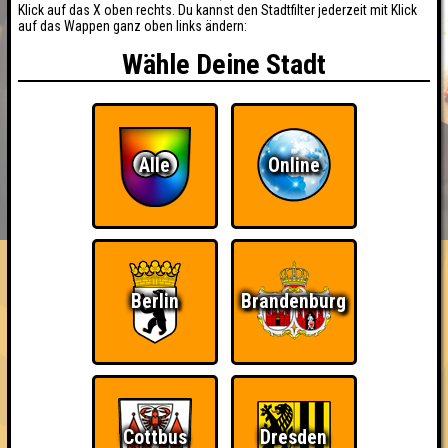
Klick auf das X oben rechts. Du kannst den Stadtfilter jederzeit mit Klick
auf das Wappen ganz oben links ändern:
Wähle Deine Stadt
Alle
Online
BUCHEN
RESERVIERUNG
HIGHSCORE
EVENTS
ÜBER UNS
FAQ
Berlin
Brandenburg
«
»
Fussball WM Quiz!
Eintritt frei! · 17.06.2026 · Intersport Clubhouse
Cottbus
Dresden