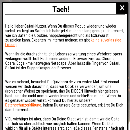
×
Tach!
Hallo lieber Safari-Nutzer. Wenn Du dieses Popup wieder und wieder
siehst: es liegt an Safari. Ich habe jetzt mehr als lang genug recherchiert,
wie ich Safari die Cookies häppchengerecht und als Extrawurst
zuspielen kann. Experten im Internet meinen: es gibt
keine zuverlässige
Lösung
.
Wenn ihr die durchschnittliche Lebensserwartung eines Webdevelopers
verlängern wollt: holt Euch einen anderen Browser. Firefox, Chrome,
Opera, Edge - meinetwegen Netscape. Aber lasst die Finger von Safari.
Safari ist der Suppenkasper der Browser.
Wie es scheint, besuchst Du Quizlabor.de zum ersten Mal. Erst einmal
weisen wir Dich darauf hin, dass wir Cookies verwenden, um uns
(ironischer Weise) zu speichern, das Du DIESEN Hinweis hier gelesen
hast - und ihn nicht immer wieder lesen und schließen musst. Wenn Du
es genauer wissen willst, kommst Du hier zu unserer
Datenschutzerklärung
. Indem Du unsere Seite besuchst, erklärst Du Dich
damit einverstanden.
VIEL wichtiger ist aber, dass Du Deine Stadt wählst, damit wir die Seite
für Dich so übersichtlich wie möglich halten können. Wenn Du Dich
wirklich für
alle
Städte interessierst, schließe dieses Fenster einfach mit