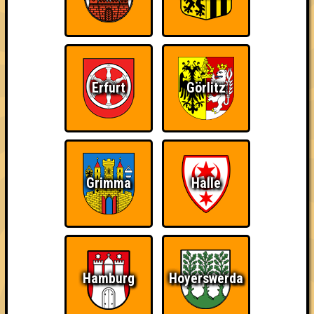
Info
Angemeldete Teams
Erfurt
Görlitz
Grimma
Halle
Hamburg
Hoyerswerda