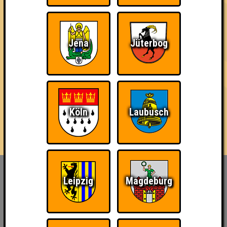
Beim ersten Clubhouse Quizabend ist dein WM-Wissen gefragt.
Setze dich gegen die anderen durch und gewinne attraktive
WM Preise.
Jena
Jüterbog
HIER ANMELDEN
Teilnahme is for free :)
Köln
Laubusch
Inhaber & Geschäftsführer:
Leipzig
Magdeburg
Georg Martin // Quizlabor
Sandower Straße 56
03046 Cottbus
info@quizlabor.de