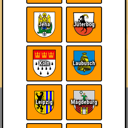
04.09.2025
von
ohne Smartphone aufgeschmissen
Jena
Jüterbog
Köln
Laubusch
Inhaber & Geschäftsführer:
Leipzig
Magdeburg
Georg Martin // Quizlabor
Sandower Straße 56
03046 Cottbus
info@quizlabor.de