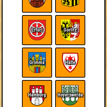
Da-Da Da! Da-Da Da!
Nehmt an 500 Quizlaboren teil
Erfurt
Görlitz
~ Noch nicht erreicht ~
Grimma
Halle
Hamburg
Hoyerswerda
1 Teams