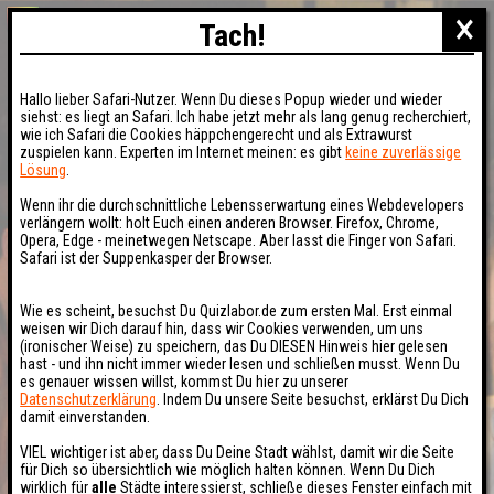
×
Tach!
Hallo lieber Safari-Nutzer. Wenn Du dieses Popup wieder und wieder
siehst: es liegt an Safari. Ich habe jetzt mehr als lang genug recherchiert,
wie ich Safari die Cookies häppchengerecht und als Extrawurst
zuspielen kann. Experten im Internet meinen: es gibt
keine zuverlässige
Lösung
.
Wenn ihr die durchschnittliche Lebensserwartung eines Webdevelopers
verlängern wollt: holt Euch einen anderen Browser. Firefox, Chrome,
Opera, Edge - meinetwegen Netscape. Aber lasst die Finger von Safari.
Safari ist der Suppenkasper der Browser.
Wie es scheint, besuchst Du Quizlabor.de zum ersten Mal. Erst einmal
weisen wir Dich darauf hin, dass wir Cookies verwenden, um uns
(ironischer Weise) zu speichern, das Du DIESEN Hinweis hier gelesen
hast - und ihn nicht immer wieder lesen und schließen musst. Wenn Du
es genauer wissen willst, kommst Du hier zu unserer
Datenschutzerklärung
. Indem Du unsere Seite besuchst, erklärst Du Dich
damit einverstanden.
VIEL wichtiger ist aber, dass Du Deine Stadt wählst, damit wir die Seite
für Dich so übersichtlich wie möglich halten können. Wenn Du Dich
wirklich für
alle
Städte interessierst, schließe dieses Fenster einfach mit