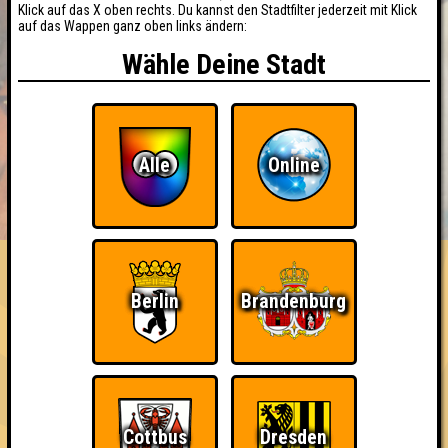
Klick auf das X oben rechts. Du kannst den Stadtfilter jederzeit mit Klick
auf das Wappen ganz oben links ändern:
Wähle Deine Stadt
Alle
Online
BUCHEN
RESERVIERUNG
HIGHSCORE
EVENTS
ÜBER UNS
FAQ
Berlin
Brandenburg
Cottbus
Dresden