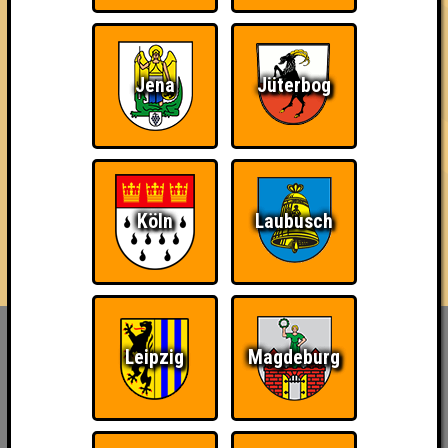
04.09.2025
von
ohne Smartphone aufgeschmissen
Jena
Jüterbog
Köln
Laubusch
Inhaber & Geschäftsführer:
Leipzig
Magdeburg
Georg Martin // Quizlabor
Sandower Straße 56
03046 Cottbus
info@quizlabor.de