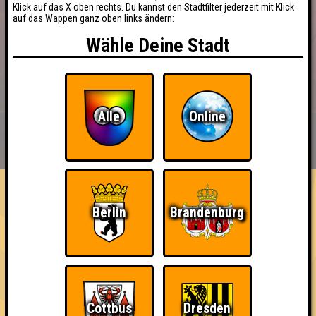
Klick auf das X oben rechts. Du kannst den Stadtfilter jederzeit mit Klick
auf das Wappen ganz oben links ändern:
Wähle Deine Stadt
Alle
Online
BUCHEN
RESERVIERUNG
HIGHSCORE
EVENTS
ÜBER UNS
FAQ
Berlin
Brandenburg
Cottbus
Dresden