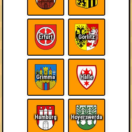
Da-Da Da! Da-Da Da!
Nehmt an 500 Quizlaboren teil
Erfurt
Görlitz
~ Noch nicht erreicht ~
Grimma
Halle
Hamburg
Hoyerswerda
1 Teams