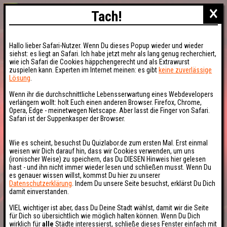
×
Tach!
Hallo lieber Safari-Nutzer. Wenn Du dieses Popup wieder und wieder
siehst: es liegt an Safari. Ich habe jetzt mehr als lang genug recherchiert,
wie ich Safari die Cookies häppchengerecht und als Extrawurst
zuspielen kann. Experten im Internet meinen: es gibt
keine zuverlässige
Lösung
.
Wenn ihr die durchschnittliche Lebensserwartung eines Webdevelopers
verlängern wollt: holt Euch einen anderen Browser. Firefox, Chrome,
Opera, Edge - meinetwegen Netscape. Aber lasst die Finger von Safari.
Safari ist der Suppenkasper der Browser.
Wie es scheint, besuchst Du Quizlabor.de zum ersten Mal. Erst einmal
weisen wir Dich darauf hin, dass wir Cookies verwenden, um uns
(ironischer Weise) zu speichern, das Du DIESEN Hinweis hier gelesen
hast - und ihn nicht immer wieder lesen und schließen musst. Wenn Du
es genauer wissen willst, kommst Du hier zu unserer
Datenschutzerklärung
. Indem Du unsere Seite besuchst, erklärst Du Dich
damit einverstanden.
VIEL wichtiger ist aber, dass Du Deine Stadt wählst, damit wir die Seite
für Dich so übersichtlich wie möglich halten können. Wenn Du Dich
wirklich für
alle
Städte interessierst, schließe dieses Fenster einfach mit