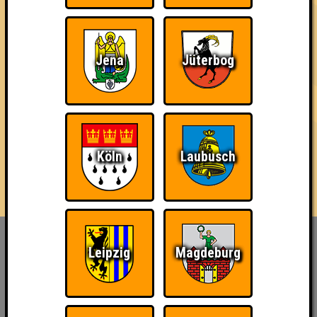
04.09.2025
von
ohne Smartphone aufgeschmissen
Jena
Jüterbog
Köln
Laubusch
Inhaber & Geschäftsführer:
Leipzig
Magdeburg
Georg Martin // Quizlabor
Sandower Straße 56
03046 Cottbus
info@quizlabor.de