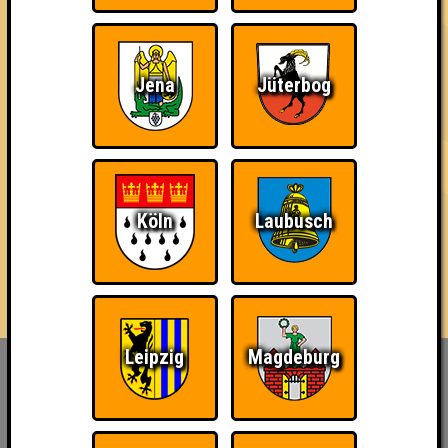
1 Teams
04.09.2025
von
ohne Smartphone aufgeschmissen
Jena
Jüterbog
Köln
Laubusch
Leipzig
Magdeburg
Inhaber & Geschäftsführer:
Georg Martin // Quizlabor
Sandower Straße 56
03046 Cottbus