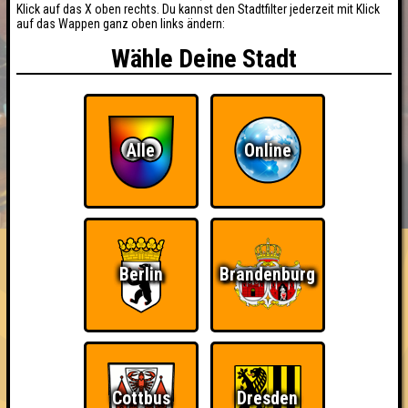
Klick auf das X oben rechts. Du kannst den Stadtfilter jederzeit mit Klick
auf das Wappen ganz oben links ändern:
Wähle Deine Stadt
Alle
Online
BUCHEN
RESERVIERUNG
HIGHSCORE
EVENTS
ÜBER UNS
FAQ
Berlin
Brandenburg
Cottbus
Dresden