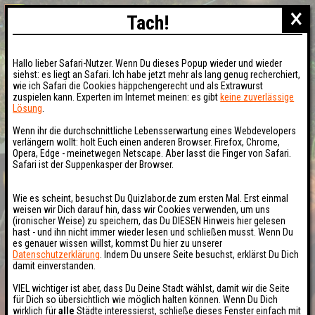
×
Tach!
Hallo lieber Safari-Nutzer. Wenn Du dieses Popup wieder und wieder
siehst: es liegt an Safari. Ich habe jetzt mehr als lang genug recherchiert,
wie ich Safari die Cookies häppchengerecht und als Extrawurst
zuspielen kann. Experten im Internet meinen: es gibt
keine zuverlässige
Lösung
.
Wenn ihr die durchschnittliche Lebensserwartung eines Webdevelopers
verlängern wollt: holt Euch einen anderen Browser. Firefox, Chrome,
Opera, Edge - meinetwegen Netscape. Aber lasst die Finger von Safari.
Safari ist der Suppenkasper der Browser.
Wie es scheint, besuchst Du Quizlabor.de zum ersten Mal. Erst einmal
weisen wir Dich darauf hin, dass wir Cookies verwenden, um uns
(ironischer Weise) zu speichern, das Du DIESEN Hinweis hier gelesen
hast - und ihn nicht immer wieder lesen und schließen musst. Wenn Du
es genauer wissen willst, kommst Du hier zu unserer
Datenschutzerklärung
. Indem Du unsere Seite besuchst, erklärst Du Dich
damit einverstanden.
VIEL wichtiger ist aber, dass Du Deine Stadt wählst, damit wir die Seite
für Dich so übersichtlich wie möglich halten können. Wenn Du Dich
wirklich für
alle
Städte interessierst, schließe dieses Fenster einfach mit