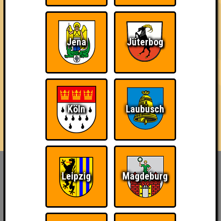
04.09.2025
von
ohne Smartphone aufgeschmissen
Jena
Jüterbog
Köln
Laubusch
Inhaber & Geschäftsführer:
Leipzig
Magdeburg
Georg Martin // Quizlabor
Sandower Straße 56
03046 Cottbus
info@quizlabor.de