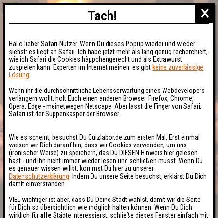
×
Tach!
Hallo lieber Safari-Nutzer. Wenn Du dieses Popup wieder und wieder
siehst: es liegt an Safari. Ich habe jetzt mehr als lang genug recherchiert,
wie ich Safari die Cookies häppchengerecht und als Extrawurst
zuspielen kann. Experten im Internet meinen: es gibt
keine zuverlässige
Lösung
.
Wenn ihr die durchschnittliche Lebensserwartung eines Webdevelopers
verlängern wollt: holt Euch einen anderen Browser. Firefox, Chrome,
Opera, Edge - meinetwegen Netscape. Aber lasst die Finger von Safari.
Safari ist der Suppenkasper der Browser.
Wie es scheint, besuchst Du Quizlabor.de zum ersten Mal. Erst einmal
weisen wir Dich darauf hin, dass wir Cookies verwenden, um uns
(ironischer Weise) zu speichern, das Du DIESEN Hinweis hier gelesen
hast - und ihn nicht immer wieder lesen und schließen musst. Wenn Du
es genauer wissen willst, kommst Du hier zu unserer
Datenschutzerklärung
. Indem Du unsere Seite besuchst, erklärst Du Dich
damit einverstanden.
VIEL wichtiger ist aber, dass Du Deine Stadt wählst, damit wir die Seite
für Dich so übersichtlich wie möglich halten können. Wenn Du Dich
wirklich für
alle
Städte interessierst, schließe dieses Fenster einfach mit