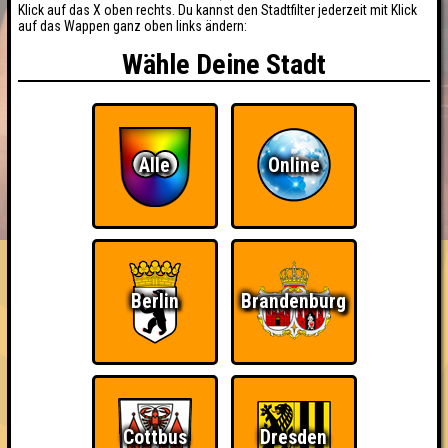
Klick auf das X oben rechts. Du kannst den Stadtfilter jederzeit mit Klick
auf das Wappen ganz oben links ändern:
Wähle Deine Stadt
Alle
Online
BUCHEN
RESERVIERUNG
HIGHSCORE
EVENTS
ÜBER UNS
FAQ
Berlin
Brandenburg
Cottbus
Dresden