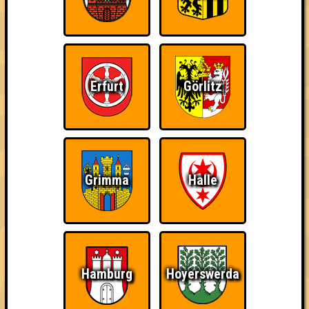
Da-Da Da! Da-Da Da!
Nehmt an 500 Quizlaboren teil
Erfurt
Görlitz
~ Noch nicht erreicht ~
Grimma
Halle
Hamburg
Hoyerswerda
1 Teams