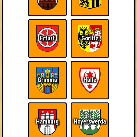
Da-Da Da! Da-Da Da!
Nehmt an 500 Quizlaboren teil
Erfurt
Görlitz
~ Noch nicht erreicht ~
Grimma
Halle
Hamburg
Hoyerswerda
1 Teams