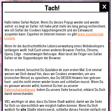
×
Tach!
Hallo lieber Safari-Nutzer. Wenn Du dieses Popup wieder und wieder
siehst: es liegt an Safari. Ich habe jetzt mehr als lang genug recherchiert,
wie ich Safari die Cookies häppchengerecht und als Extrawurst
zuspielen kann. Experten im Internet meinen: es gibt
keine zuverlässige
Lösung
.
Wenn ihr die durchschnittliche Lebensserwartung eines Webdevelopers
verlängern wollt: holt Euch einen anderen Browser. Firefox, Chrome,
Opera, Edge - meinetwegen Netscape. Aber lasst die Finger von Safari.
Safari ist der Suppenkasper der Browser.
Wie es scheint, besuchst Du Quizlabor.de zum ersten Mal. Erst einmal
weisen wir Dich darauf hin, dass wir Cookies verwenden, um uns
(ironischer Weise) zu speichern, das Du DIESEN Hinweis hier gelesen
hast - und ihn nicht immer wieder lesen und schließen musst. Wenn Du
es genauer wissen willst, kommst Du hier zu unserer
Datenschutzerklärung
. Indem Du unsere Seite besuchst, erklärst Du Dich
damit einverstanden.
VIEL wichtiger ist aber, dass Du Deine Stadt wählst, damit wir die Seite
für Dich so übersichtlich wie möglich halten können. Wenn Du Dich
wirklich für
alle
Städte interessierst, schließe dieses Fenster einfach mit